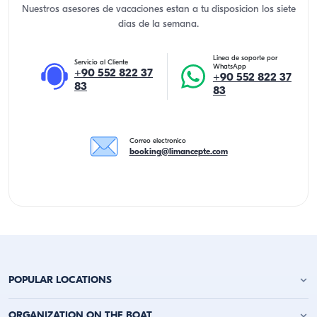
Nuestros asesores de vacaciones estan a tu disposicion los siete
dias de la semana.
Linea de soporte por
Servicio al Cliente
WhatsApp
+90 552 822 37
+90 552 822 37
83
83
Correo electronico
booking@limancepte.com
POPULAR LOCATIONS
Alquiler de Yates en Antalya
ORGANIZATION ON THE BOAT