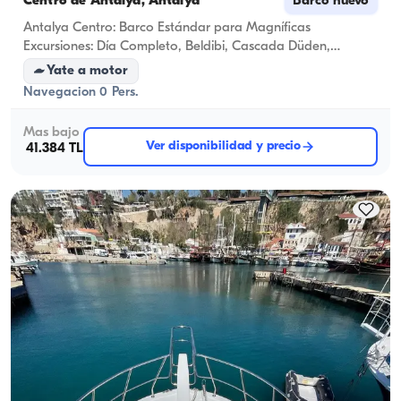
Centro de Antalya, Antalya
Barco nuevo
Antalya Centro: Barco Estándar para Magníficas
Excursiones: Día Completo, Beldibi, Cascada Düden,
Atardecer, Propuesta de Matrimonio, Paquetes de
Yate a motor
Cumpleaños y Despedida de Soltera
Navegacion 0 Pers.
Mas bajo
Ver disponibilidad y precio
41.384 TL