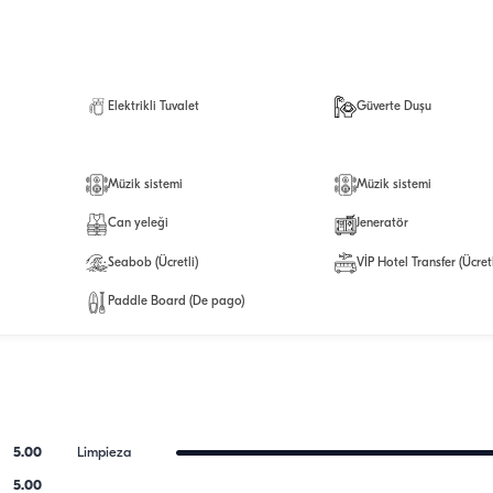
Elektrikli Tuvalet
Güverte Duşu
Müzik sistemi
Müzik sistemi
Can yeleği
Jeneratör
Seabob (Ücretli)
VİP Hotel Transfer (Ücretl
Paddle Board (De pago)
5.00
Limpieza
5.00