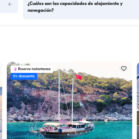
+
¿Cuáles son las capacidades de alojamiento y
navegación?
La capacidad de alojamiento indica cuántas personas pued
acoger un barco durante la noche, mientras que la capacid
de navegación es el número máximo de pasajeros en 
lación. 
excursiones diurnas. Para pernoctaciones, considere la 
ción.
capacidad de alojamiento; para alquileres diurnos se aplica 
capacidad de navegación.
Reserva instantanea
5% descuento