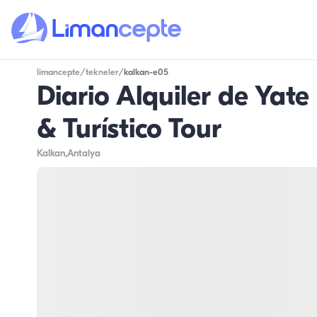
limancepte
/
tekneler
/
kalkan-e05
Diario Alquiler de Yat
& Turístico Tour
Kalkan
,Antalya