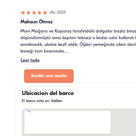
·
dic 2025
Mahsun Ölmez
Mavi Mağara ve Kaputaş tarafındaki dalgalar başta biraz
düşündürmüştü ama kaptan tekneyi o kadar usta kullandı ki
sarsılmadık, aksine keyif aldık. Öğlen yemeğinde çıkan deniz
levreği tam kıvamında…
Leer todo
Escribir una reseña
Ubicacion del barco
El barco esta en: Kalkan