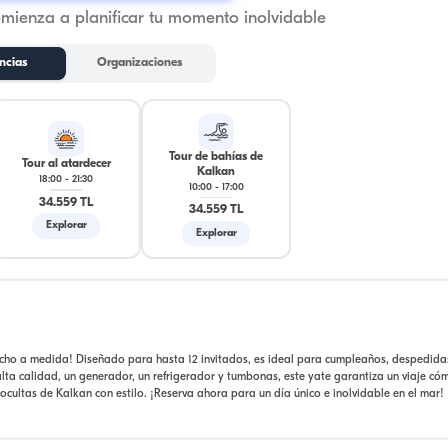
omienza a planificar tu momento inolvidable
ncias
Organizaciones
Tour de bahías de
Tour al atardecer
Kalkan
18:00
-
21:30
10:00
-
17:00
34.559 TL
34.559 TL
Explorar
Explorar
echo a medida! Diseñado para hasta 12 invitados, es ideal para cumpleaños, despedida
lta calidad, un generador, un refrigerador y tumbonas, este yate garantiza un viaje c
cultas de Kalkan con estilo. ¡Reserva ahora para un día único e inolvidable en el mar!