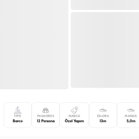
TIPO
PASAJEROS
MARCA
ESLORA
MANGA
Barco
12 Persona
Özel Yapım
13m
5,0m