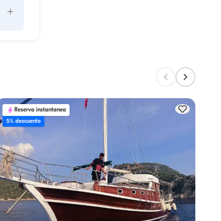
+
e 
ad 
la 
Reserva instantanea
5% descuento