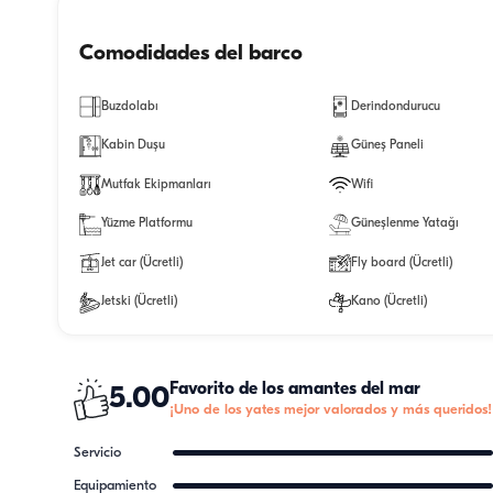
Comodidades del barco
Buzdolabı
Derindondurucu
Kabin Duşu
Güneş Paneli
Mutfak Ekipmanları
Wifi
Yüzme Platformu
Güneşlenme Yatağı
Jet car (Ücretli)
Fly board (Ücretli)
Jetski (Ücretli)
Kano (Ücretli)
Favorito de los amantes del mar
5.00
¡Uno de los yates mejor valorados y más queridos!
Servicio
Equipamiento