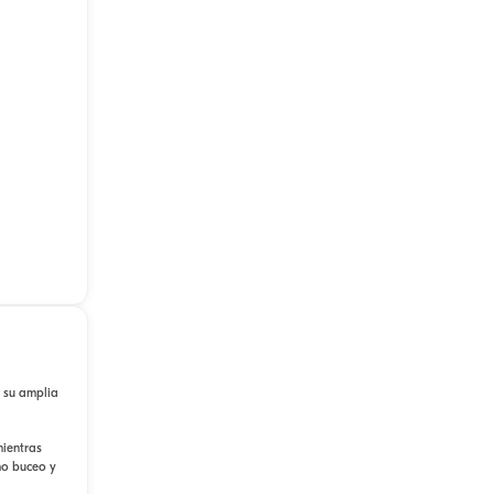
 su amplia
mientras
mo buceo y