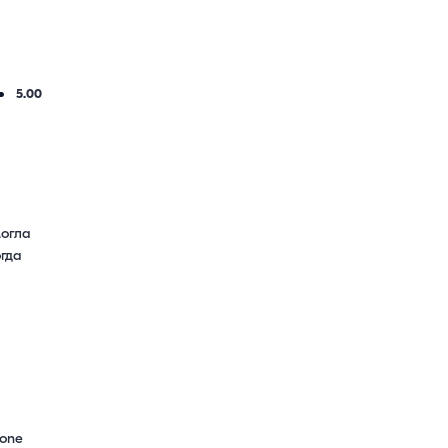
5.00
огла 
гда 
one 