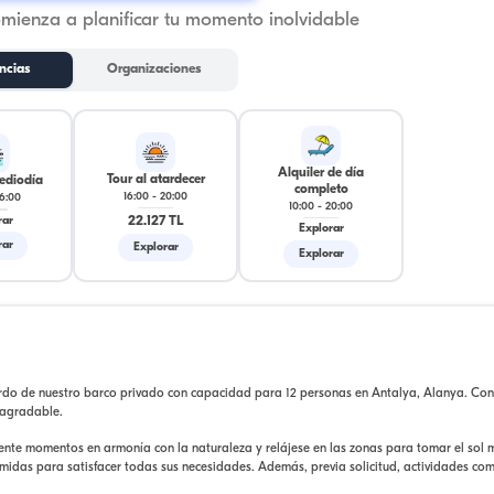
omienza a planificar tu momento inolvidable
ncias
Organizaciones
Alquiler de día
Tour al atardecer
ediodía
completo
16:00
-
20:00
16:00
10:00
-
20:00
22.127 TL
rar
Explorar
rar
Explorar
Explorar
ordo de nuestro barco privado con capacidad para 12 personas en Antalya, Alanya. Con
 agradable.
nte momentos en armonía con la naturaleza y relájese en las zonas para tomar el sol 
omidas para satisfacer todas sus necesidades. Además, previa solicitud, actividades co