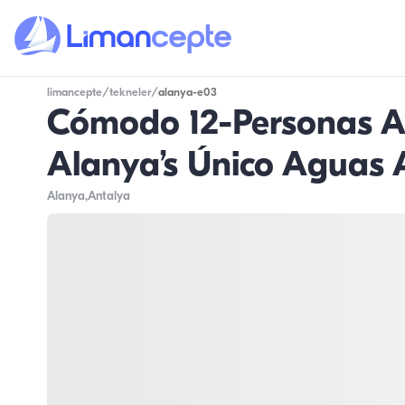
limancepte
/
tekneler
/
alanya-e03
Cómodo 12-Personas Alq
Alanya’s Único Aguas 
Alanya
,Antalya