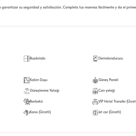
a garantizar su seguridad y satisfacción. Completa tus reservas fácilmente y da el prim
Buzdolabı
Derindondurucu
Kabin Duşu
Güneş Paneli
Güneşlenme Yatağı
Can yeleği
Barbekü
VİP Hotel Transfer (Ücretl
Kano (Ücretli)
Jet car (Ücretli)