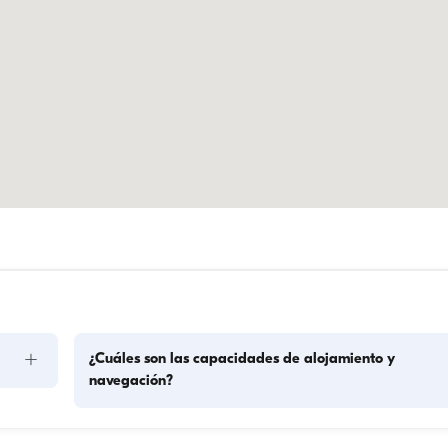
+
¿Cuáles son las capacidades de alojamiento y
navegación?
La capacidad de alojamiento indica cuántas personas pued