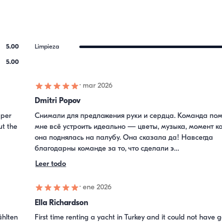
5.00
Limpieza
5.00
·
mar 2026
Dmitri Popov
per 
Снимали для предложения руки и сердца. Команда пом
t the 
мне всё устроить идеально — цветы, музыка, момент ко
она поднялась на палубу. Она сказала да! Навсегда 
благодарны команде за то, что сделали э…
Leer todo
·
ene 2026
Ella Richardson
hlten 
First time renting a yacht in Turkey and it could not have g