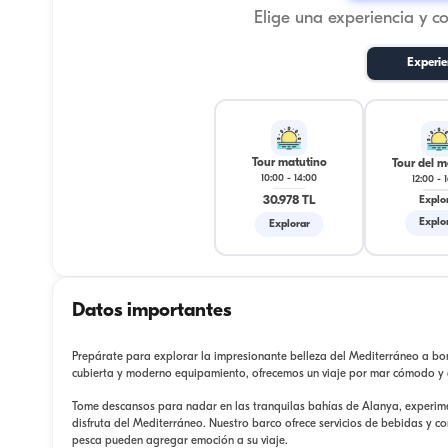
Elige una experiencia y c
Experie
Tour matutino
Tour del m
10:00
-
14:00
12:00
-
30.978 TL
Explo
Explo
Explorar
Datos importantes
Prepárate para explorar la impresionante belleza del Mediterráneo a b
cubierta y moderno equipamiento, ofrecemos un viaje por mar cómodo y
Tome descansos para nadar en las tranquilas bahías de Alanya, experime
disfruta del Mediterráneo. Nuestro barco ofrece servicios de bebidas y c
pesca pueden agregar emoción a su viaje.