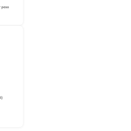
er paso
i)