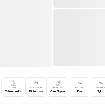
TIPO
PASAJEROS
MARCA
ESLORA
MANG
Yate a motor
10 Persona
Özel Yapım
13m
3,1m