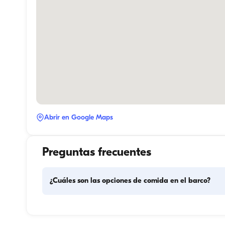
Abrir en Google Maps
Preguntas frecuentes
¿Cuáles son las opciones de comida en el barco?
La planificación de las comidas en el barco implica dos 
componentes principales: la compra de provisiones y la 