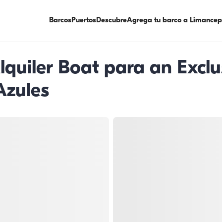
Barcos
Puertos
Descubre
Agrega tu barco a Limancep
uiler Boat para an Exclus
Azules