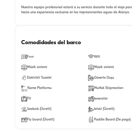
Nuestro equipo profesional estará a su servicio durante todo el viaje par
hacia una experiencia exclusiva en las impresionantes aguas de Alanya.
Comodidades del barco
Fırın
Wifi
Müzik sistemi
Müzik sistemi
Elektrikli Tuvalet
Güverte Duşu
Yüzme Platformu
Mutfak Ekipmanları
TV
Jeneratör
Seabob (Ücretli)
Jetski (Ücretli)
Fly board (Ücretli)
Paddle Board (De pago)