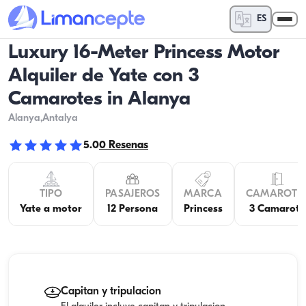
ES
Luxury 16-Meter Princess Motor
Alquiler de Yate con 3
Camarotes in Alanya
Alanya
,Antalya
5.0
0
Resenas
TIPO
PASAJEROS
MARCA
CAMAROTE
Yate a motor
12 Persona
Princess
3 Camarote
Capitan y tripulacion