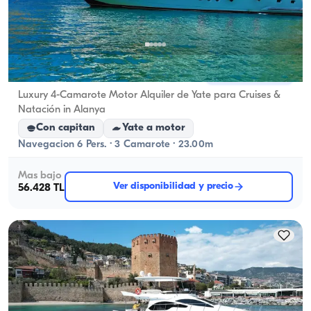
Alanya, Antalya
5.0
(
1
reseña
)
Luxury 4-Camarote Motor Alquiler de Yate para Cruises &
Natación in Alanya
Con capitan
Yate a motor
Navegacion 6 Pers. · 3 Camarote · 23.00m
Mas bajo
Ver disponibilidad y precio
56.428 TL