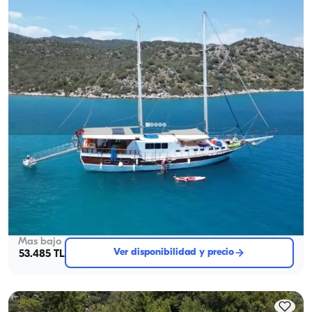
Kekova, Antalya
Barco nuevo
Goleta 8 camarotes para 16 pax: Descubre calas secretas
Con capitan
Goleta
Navegacion 16 Pers. · 8 Camarote · 23.00m
Mas bajo
Ver disponibilidad y precio
53.485 TL