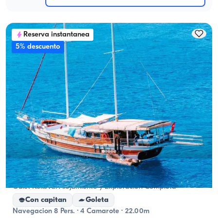
Reserva instantanea
5% descuento
Kekova, Antalya
Barco nuevo
Gulet Kekova: Alojamiento y Exploración Completa
Con capitan
Goleta
Navegacion 8 Pers. · 4 Camarote · 22.00m