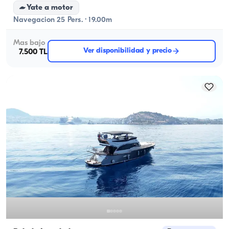
19 metros con salida desde Bebek.
Yate a motor
Navegacion 25 Pers. · 19.00m
Mas bajo
Ver disponibilidad y precio
7.500 TL