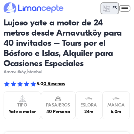
ES
Lujoso yate a motor de 24
metros desde Arnavutköy para
40 invitados – Tours por el
Bósforo e Islas, Alquiler para
Ocasiones Especiales
Arnavutköy
,İstanbul
5.0
0
Resenas
TIPO
PASAJEROS
ESLORA
MANGA
Yate a motor
40 Persona
24m
6,0m