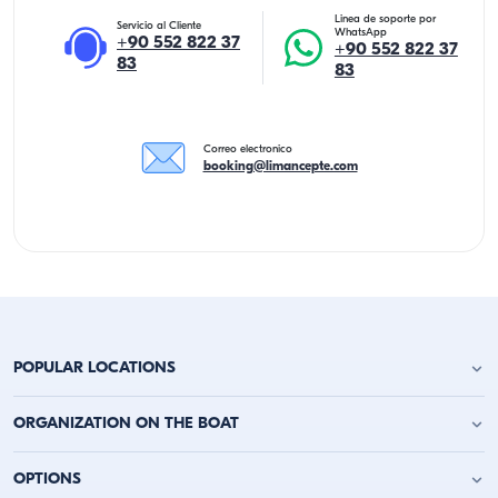
Linea de soporte por
Servicio al Cliente
WhatsApp
+90 552 822 37
+90 552 822 37
83
83
Correo electronico
booking@limancepte.com
POPULAR LOCATIONS
Alquiler de Yates en Antalya
ORGANIZATION ON THE BOAT
Alquiler de Yates en Alanya
Alquiler de Yates en Kemer
Fiesta de Cumpleaños en Yate
OPTIONS
Alquiler de Yates en Kaş
Despedida de Soltero en Barco