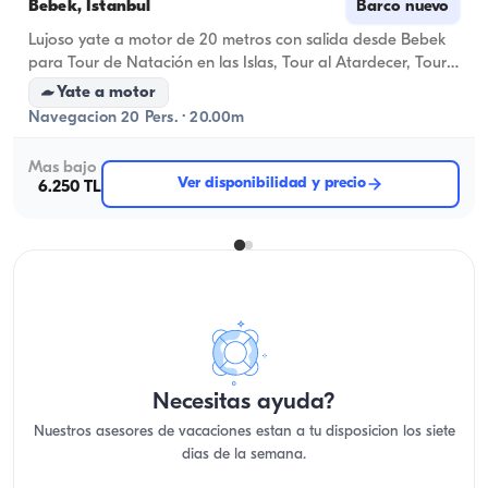
Bebek, İstanbul
Barco nuevo
Lujoso yate a motor de 20 metros con salida desde Bebek
para Tour de Natación en las Islas, Tour al Atardecer, Tour
por el Bósforo y Eventos Privados!
Yate a motor
Navegacion 20 Pers. · 20.00m
Mas bajo
Ver disponibilidad y precio
6.250 TL
Necesitas ayuda?
Nuestros asesores de vacaciones estan a tu disposicion los siete
dias de la semana.