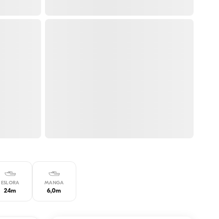
ESLORA
MANGA
24m
6,0m