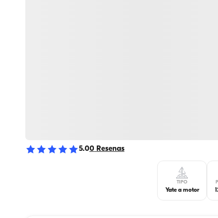
5.0
0
Resenas
TIPO
Yate a motor
1