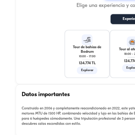
Elige una experiencia y c
Experie
Tour de bahías de
Tour al at
Bodrum
18:00
-
10:00
-
17:00
124.77
124.774 TL
Explo
Explorar
Datos importantes
Construido en 2006 y completamente reacondicionado en 2022, este yat
motores MTU de 1500 HP, combinando velocidad y lujo en las bahías de Bo
para 6 huéspedes cómodamente. Una tripulación profesional de 3 persona
descubres calas escondidas con estilo.