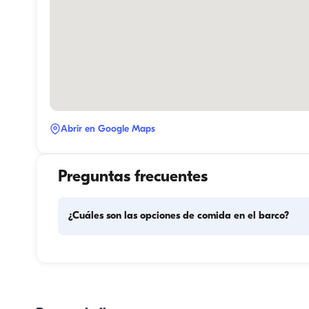
Abrir en Google Maps
Preguntas frecuentes
¿Cuáles son las opciones de comida en el barco?
La planificación de las comidas en el barco implica dos 
componentes principales: la compra de provisiones y la 
preparación de los alimentos. Los huéspedes pueden 
encargarse de las compras o delegar esa tarea en la tripu