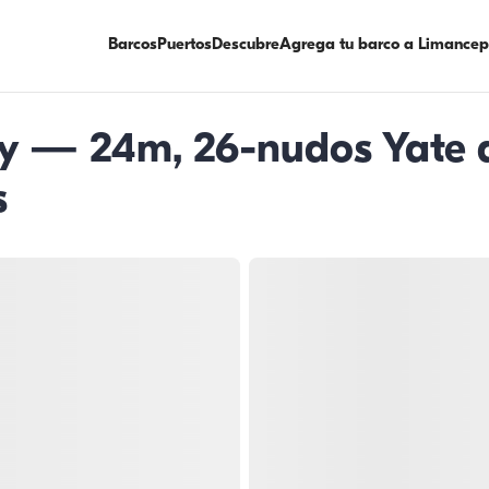
Barcos
Puertos
Descubre
Agrega tu barco a Limancep
y — 24m, 26-nudos Yate a
s