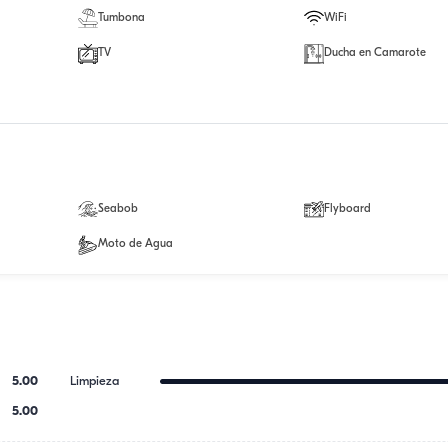
Tumbona
WiFi
TV
Ducha en Camarote
Seabob
Flyboard
Moto de Agua
5.00
Limpieza
5.00