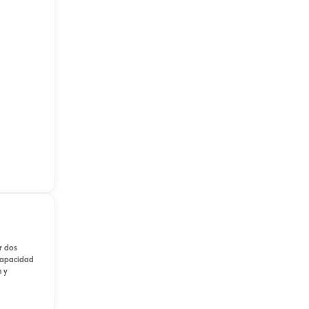
r dos
 capacidad
m y