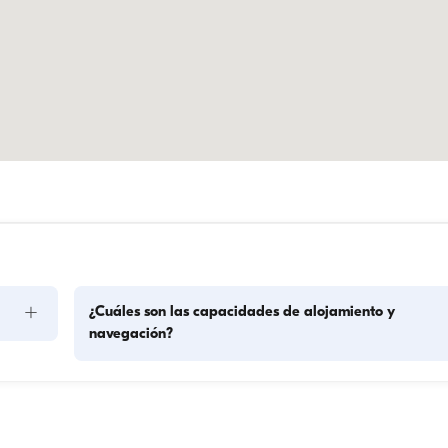
+
¿Cuáles son las capacidades de alojamiento y
navegación?
La capacidad de alojamiento indica cuántas personas pued
acoger un barco durante la noche, mientras que la capacid
de navegación es el número máximo de pasajeros en 
lación. 