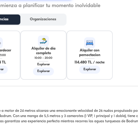
omienza a planificar tu momento inolvidable
ncias
Organizaciones
Alquiler de día
ardecer
Alquiler con
completo
pernoctacion
21:00
10:00
-
20:00
4 TL
114.480 TL
/
noche
Explorar
rar
Explorar
Explorar
e a motor de 24 metros alcanza una emocionante velocidad de 26 nudos propulsado po
drum. Con una manga de 5,5 metros y 3 camarotes (1 VIP, 1 principal y 1 doble), tiene
s garantiza una experiencia perfecta mientras recorres las aguas turquesas de Bodru