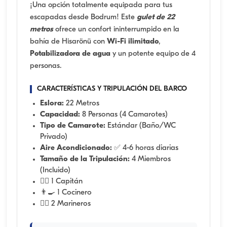
¡Una opción totalmente equipada para tus
escapadas desde Bodrum! Este
gulet de 22
metros
ofrece un confort ininterrumpido en la
bahía de Hisarönü con
Wi-Fi ilimitado
,
Potabilizadora de agua
y un potente equipo de 4
personas.
CARACTERÍSTICAS Y TRIPULACIÓN DEL BARCO
Eslora:
22 Metros
Capacidad:
8 Personas (4 Camarotes)
Tipo de Camarote:
Estándar (Baño/WC
Privado)
Aire Acondicionado:
✅ 4-6 horas diarias
Tamaño de la Tripulación:
4 Miembros
(Incluido)
👨‍✈️ 1 Capitán
👨‍🍳 1 Cocinero
🧑‍✈️ 2 Marineros