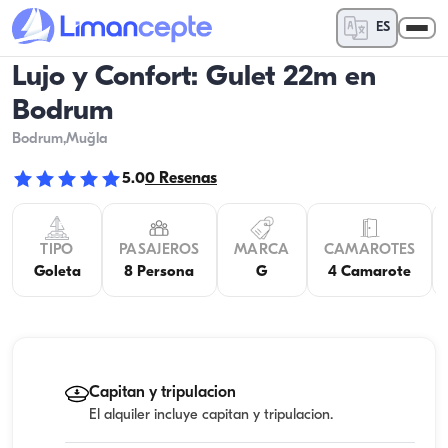
ES
Lujo y Confort: Gulet 22m en
Bodrum
Bodrum
,Muğla
5.0
0
Resenas
TIPO
PASAJEROS
MARCA
CAMAROTES
Goleta
8 Persona
G
4 Camarote
Capitan y tripulacion
El alquiler incluye capitan y tripulacion.