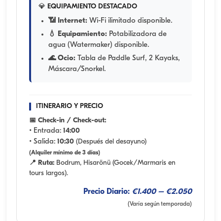
💎 EQUIPAMIENTO DESTACADO
📶 Internet:
Wi-Fi ilimitado disponible.
💧 Equipamiento:
Potabilizadora de
agua (Watermaker) disponible.
🌊 Ocio:
Tabla de Paddle Surf, 2 Kayaks,
Máscara/Snorkel.
ITINERARIO Y PRECIO
📅 Check-in / Check-out:
• Entrada:
14:00
• Salida:
10:30
(Después del desayuno)
(Alquiler mínimo de 3 días)
📍 Ruta:
Bodrum, Hisarönü (Gocek/Marmaris en
tours largos).
Precio Diario:
€1.400 – €2.050
(Varía según temporada)