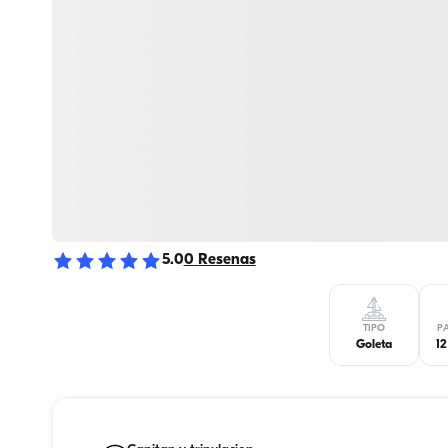
5.0
0
Resenas
TIPO
P
Goleta
12