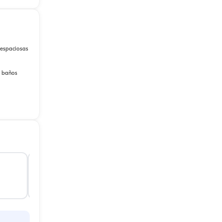
 espaciosas
o baños
Camarote 5
Camarote 6
Dos Camas Individuales
Dos Camas Individuales