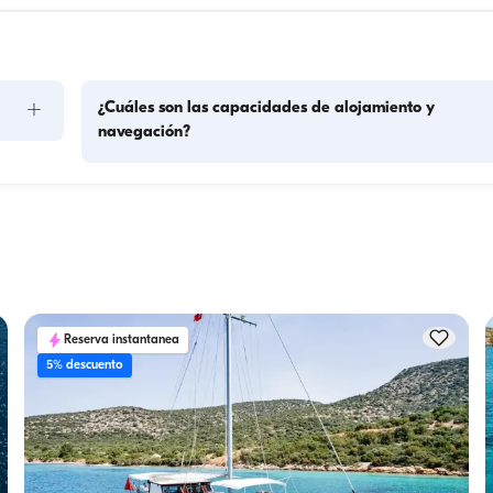
+
¿Cuáles son las capacidades de alojamiento y
navegación?
La capacidad de alojamiento indica cuántas personas pued
acoger un barco durante la noche, mientras que la capacid
de navegación es el número máximo de pasajeros en 
lación. 
excursiones diurnas. Para pernoctaciones, considere la 
ción.
capacidad de alojamiento; para alquileres diurnos se aplica 
capacidad de navegación.
Reserva instantanea
5% descuento