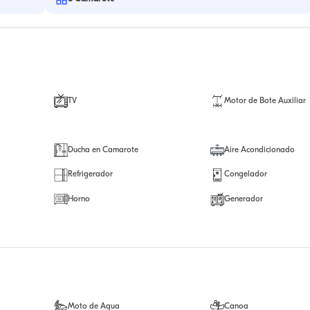
TV
Motor de Bote Auxiliar
Ducha en Camarote
Aire Acondicionado
Refrigerador
Congelador
Horno
Generador
Moto de Agua
Canoa