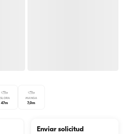
ESLORA
MANGA
47m
7,0m
Enviar solicitud