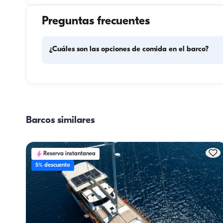
Preguntas frecuentes
¿Cuáles son las opciones de comida en el barco?
La planificación de las comidas en el barco implica dos 
componentes principales: la compra de provisiones y la 
preparación de los alimentos. Los huéspedes pueden 
encargarse de las compras o delegar esa tarea en la tripu
Barcos similares
La preparación de las comidas corre a cargo de la tripula
Reserva instantanea
5% descuento