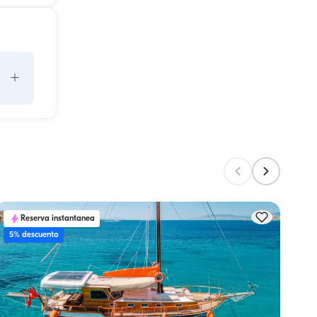
+
e 
ad 
la 
Reserva instantanea
5% descuento