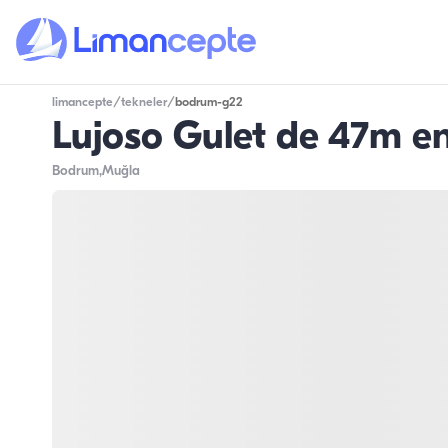
limancepte
/
tekneler
/
bodrum-g22
Lujoso Gulet de 47m 
Bodrum
,Muğla