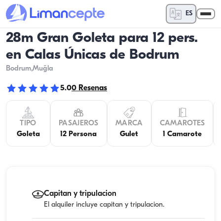
ES
28m Gran Goleta para 12 pers.
en Calas Únicas de Bodrum
Bodrum
,Muğla
5.0
0
Resenas
TIPO
PASAJEROS
MARCA
CAMAROTES
Goleta
12 Persona
Gulet
1 Camarote
Capitan y tripulacion
El alquiler incluye capitan y tripulacion.