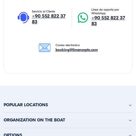
Linea de soporte por
Servicio al Cliente
WhatsApp
+90 552 822 37
+90 552 822 37
83
83
Correo electronico
booking@limancepte.com
POPULAR LOCATIONS
Alquiler de Yates en Antalya
ORGANIZATION ON THE BOAT
Alquiler de Yates en Alanya
Alquiler de Yates en Kemer
Fiesta de Cumpleaños en Yate
OPTIONS