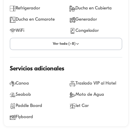
Refrigerador
Ducha en Cubierta
Ducha en Camarote
Generador
WiFi
Congelador
Ver todo (+8)
Servicios adicionales
Canoa
Traslado VIP al Hotel
Seabob
Moto de Agua
Paddle Board
Jet Car
Flyboard