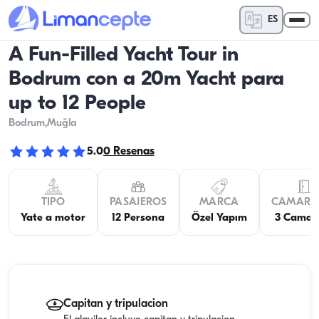
ES
A Fun-Filled Yacht Tour in
Bodrum con a 20m Yacht para
up to 12 People
Bodrum
,Muğla
5.0
0
Resenas
TIPO
PASAJEROS
MARCA
CAMARO
Yate a motor
12 Persona
Özel Yapım
3 Camar
Capitan y tripulacion