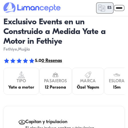
ES
Exclusivo Events en un
Construido a Medida Yate a
Motor in Fethiye
Fethiye
,Muğla
5.0
0
Resenas
TIPO
PASAJEROS
MARCA
ESLORA
Yate a motor
12 Persona
Özel Yapım
15m
Capitan y tripulacion