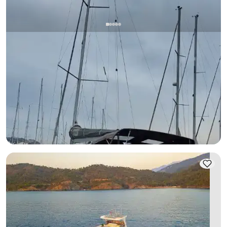
Fethiye, Muğla
Barco nuevo
Fethiye Day Alquiler de Barco (Up to 10 Huéspedes) |
Budget Sailing Boat, 10:00–17:00
Con capitan
Velero
Navegacion 8 Pers. · 2 Camarote · 12.00m
Mas bajo
Ver disponibilidad y precio
26.000 TL