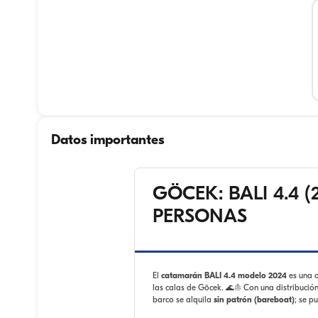
Datos importantes
GÖCEK: BALI 4.4 
PERSONAS
El
catamarán BALI 4.4 modelo 2024
es una 
las calas de Göcek. 🌊⛵ Con una distribució
barco se alquila
sin patrón (bareboat)
; se p