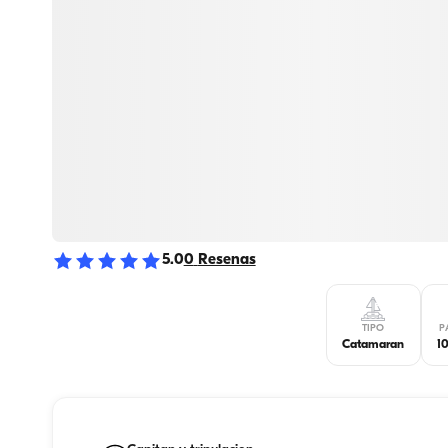
5.0
0
Resenas
TIPO
P
Catamaran
1