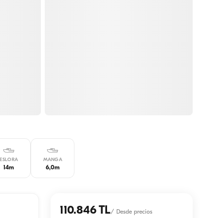
ESLORA
MANGA
14m
6,0m
110.846 TL
/
Desde precios