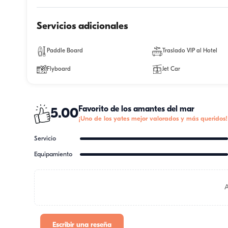
Servicios adicionales
Paddle Board
Traslado VIP al Hotel
Flyboard
Jet Car
Favorito de los amantes del mar
5.00
¡Uno de los yates mejor valorados y más queridos!
Servicio
Equipamiento
Escribir una reseña