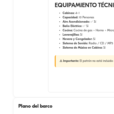
EQUIPAMIENTO TÉCN
Cabinas:
4+1
Capacidad:
10 Personas
Aire Acondicionado:
✅ Sí
Baño Eléctrico:
✅ Sí
Cocina:
Cocina de gas + Horno + Micr
Lavavajillas:
Sí
Nevera y Congelador:
Sí
Sistema de Sonido:
Radio / CD / MP3 
Sistema de Música en Cabina:
Sí
⚠️ Importante:
El patrón no está incluido 
Plano del barco