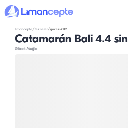
limancepte
/
tekneler
/
gocek-k02
Catamarán Bali 4.4 si
Göcek
,Muğla