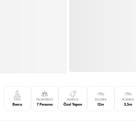
TIPO
PASAJEROS
MARCA
ESLORA
MANGA
Barco
7 Persona
Özel Yapım
12m
3,5m