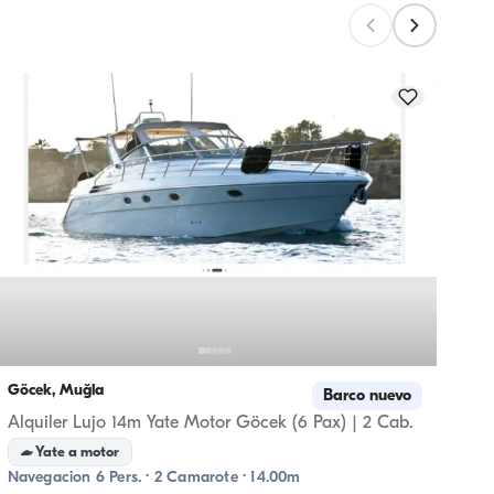
la 
Re
5% de
Göcek, Muğla
Göcek
Barco nuevo
Alquiler Lujo 14m Yate Motor Göcek (6 Pax) | 2 Cab.
Yate a motor
C
Navegacion 6 Pers. · 2 Camarote · 14.00m
Naveg