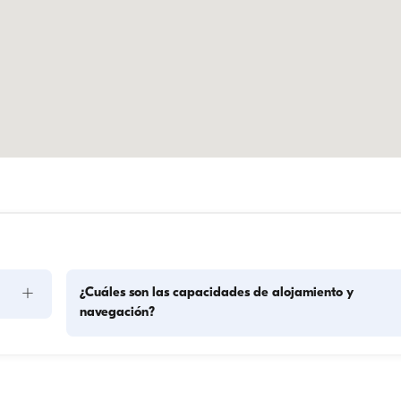
+
¿Cuáles son las capacidades de alojamiento y
navegación?
La capacidad de alojamiento indica cuántas personas pued
acoger un barco durante la noche, mientras que la capacid
de navegación es el número máximo de pasajeros en 