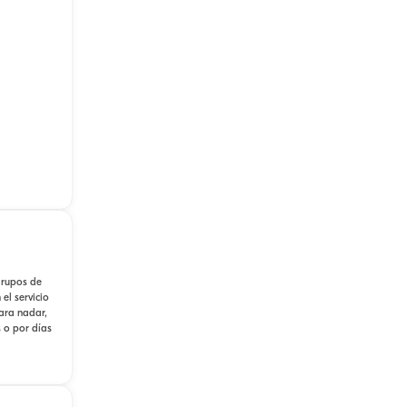
grupos de
el servicio
ara nadar,
s o por días