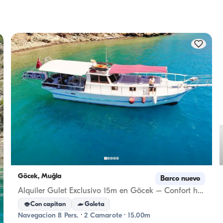
lación. 
excursiones diurnas. Para pernoctaciones, considere la 
ción.
capacidad de alojamiento; para alquileres diurnos se aplica 
capacidad de navegación.
Göcek, Muğla
Barco nuevo
Alquiler Gulet Exclusivo 15m en Göcek – Confort hasta 8
Con capitan
Goleta
Navegacion 8 Pers. · 2 Camarote · 15.00m