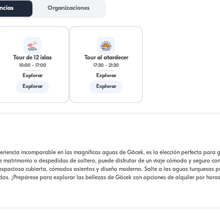
ncias
Organizaciones
Tour de 12 islas
Tour al atardecer
10:00
-
17:00
17:30
-
21:30
Explorar
Explorar
Explorar
Explorar
periencia incomparable en las magníficas aguas de Göcek, es la elección perfecta para 
 matrimonio o despedidas de soltero, puede disfrutar de un viaje cómodo y seguro con 
espaciosa cubierta, cómodos asientos y diseño moderno. Salte a las aguas turquesas p
ridos. ¡Prepárese para explorar las bellezas de Göcek con opciones de alquiler por hora