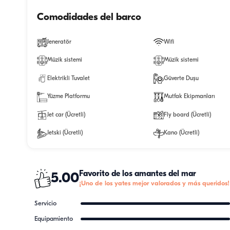
Comodidades del barco
Jeneratör
Wifi
Müzik sistemi
Müzik sistemi
Elektrikli Tuvalet
Güverte Duşu
Yüzme Platformu
Mutfak Ekipmanları
Jet car (Ücretli)
Fly board (Ücretli)
Jetski (Ücretli)
Kano (Ücretli)
Favorito de los amantes del mar
5.00
¡Uno de los yates mejor valorados y más queridos!
Servicio
Equipamiento