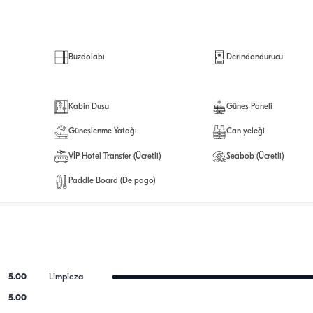
Buzdolabı
Derindondurucu
Kabin Duşu
Güneş Paneli
Güneşlenme Yatağı
Can yeleği
VİP Hotel Transfer (Ücretli)
Seabob (Ücretli)
Paddle Board (De pago)
5.00
Limpieza
5.00