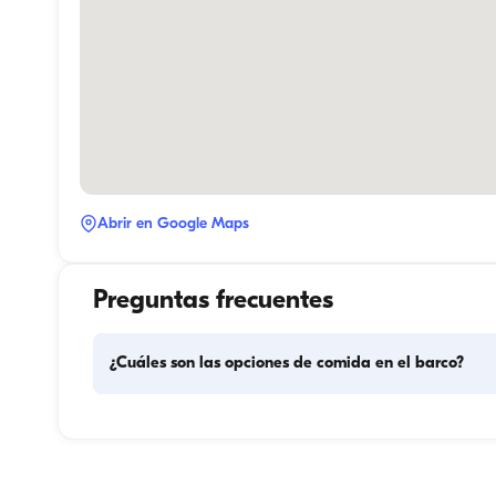
Abrir en Google Maps
Preguntas frecuentes
¿Cuáles son las opciones de comida en el barco?
La planificación de las comidas en el barco implica dos 
componentes principales: la compra de provisiones y la 
preparación de los alimentos. Los huéspedes pueden 