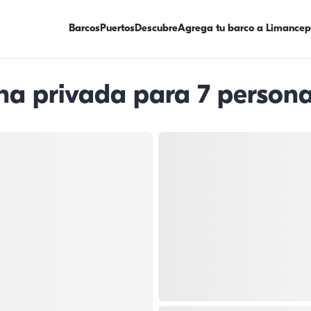
Barcos
Puertos
Descubre
Agrega tu barco a Limancep
cha privada para 7 person