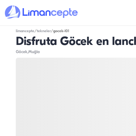
limancepte
/
tekneler
/
gocek-l01
Disfruta Göcek en lan
Göcek
,Muğla