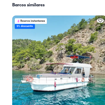
encargarse de las compras o delegar esa tarea en la tripu
Barcos similares
La preparación de las comidas corre a cargo de la tripula
Reserva instantanea
5% descuento
Göcek, Muğla
Barco nuevo
10-Personas de Capacidad, Crew-On-Board & Fuel-Included Alquiler de Yate
Con capitan
Barco
Navegacion 10 Pers. · 3 Camarote · 12.00m