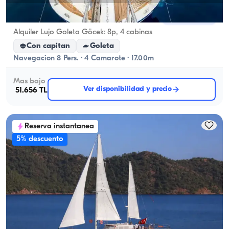
Göcek, Muğla
Barco nuevo
Alquiler Lujo Goleta Göcek: 8p, 4 cabinas
Con capitan
Goleta
Navegacion 8 Pers. · 4 Camarote · 17.00m
Mas bajo
Ver disponibilidad y precio
51.656 TL
Reserva instantanea
5% descuento