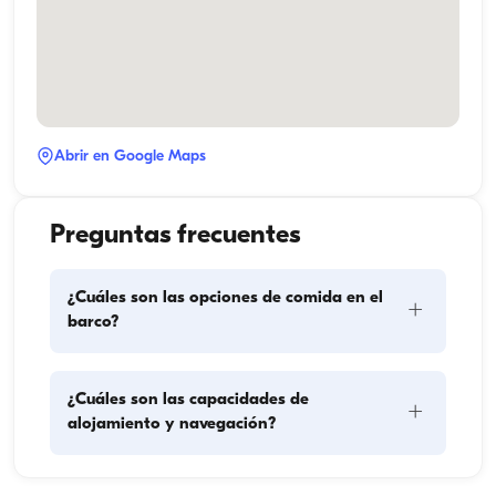
Abrir en Google Maps
Preguntas frecuentes
¿Cuáles son las opciones de comida en el
+
barco?
La planificación de las comidas en el barco implica 
¿Cuáles son las capacidades de
+
dos componentes principales: la compra de 
alojamiento y navegación?
provisiones y la preparación de los alimentos. Los 
huéspedes pueden encargarse de las compras o 
delegar esa tarea en la tripulación. La preparación 
La capacidad de alojamiento indica cuántas 