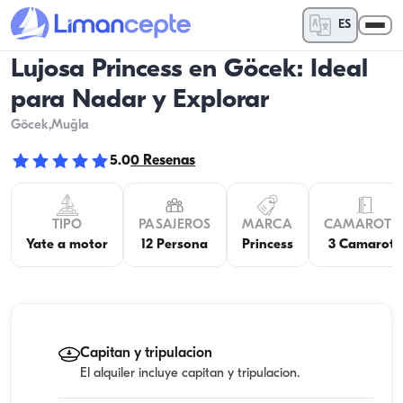
ES
Lujosa Princess en Göcek: Ideal
para Nadar y Explorar
Göcek
,Muğla
5.0
0
Resenas
TIPO
PASAJEROS
MARCA
CAMAROTE
Yate a motor
12 Persona
Princess
3 Camarote
Capitan y tripulacion
El alquiler incluye capitan y tripulacion.