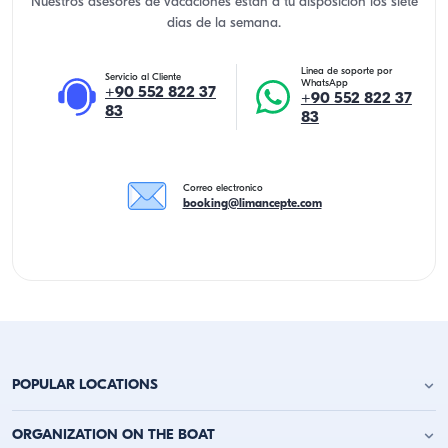
Nuestros asesores de vacaciones estan a tu disposicion los siete
dias de la semana.
Linea de soporte por
Servicio al Cliente
WhatsApp
+90 552 822 37
+90 552 822 37
83
83
Correo electronico
booking@limancepte.com
POPULAR LOCATIONS
Alquiler de Yates en Antalya
ORGANIZATION ON THE BOAT