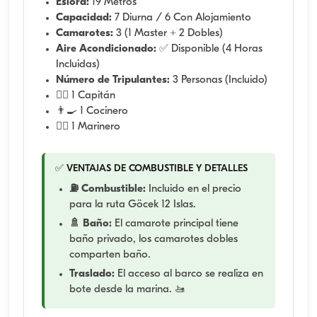
Eslora:
19 Metros
Capacidad:
7 Diurna / 6 Con Alojamiento
Camarotes:
3 (1 Master + 2 Dobles)
Aire Acondicionado:
✅ Disponible (4 Horas
Incluidas)
Número de Tripulantes:
3 Personas (Incluido)
👨‍✈️ 1 Capitán
👨‍🍳 1 Cocinero
🧑‍✈️ 1 Marinero
✅ VENTAJAS DE COMBUSTIBLE Y DETALLES
⛽ Combustible:
Incluido en el precio
para la ruta Göcek 12 Islas.
🚿 Baño:
El camarote principal tiene
baño privado, los camarotes dobles
comparten baño.
Traslado:
El acceso al barco se realiza en
bote desde la marina. 🚤