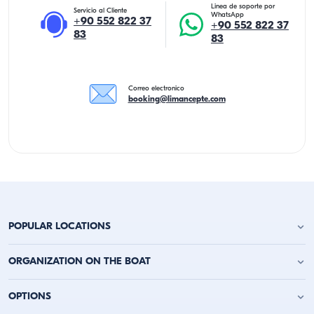
Linea de soporte por
Servicio al Cliente
WhatsApp
+90 552 822 37
+90 552 822 37
83
83
Correo electronico
booking@limancepte.com
POPULAR LOCATIONS
Alquiler de Yates en Antalya
ORGANIZATION ON THE BOAT
Alquiler de Yates en Alanya
Alquiler de Yates en Kemer
Fiesta de Cumpleaños en Yate
OPTIONS
Alquiler de Yates en Kaş
Despedida de Soltero en Barco