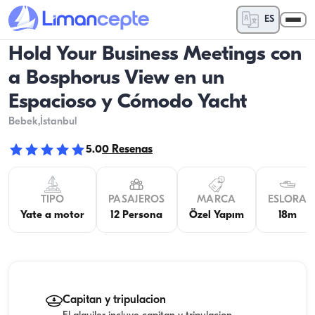
ES
Hold Your Business Meetings con
a Bosphorus View en un
Espacioso y Cómodo Yacht
Bebek
,İstanbul
5.0
0
Resenas
TIPO
PASAJEROS
MARCA
ESLORA
Yate a motor
12 Persona
Özel Yapım
18m
Capitan y tripulacion