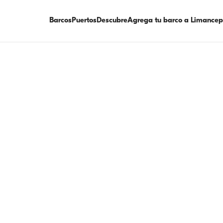
Barcos
Puertos
Descubre
Agrega tu barco a Limancep