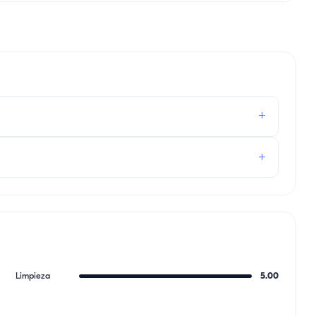
+
Precio diario:
1.200 € – 1.320 €
(Depende de la temporada)
+
Limpieza
5.00