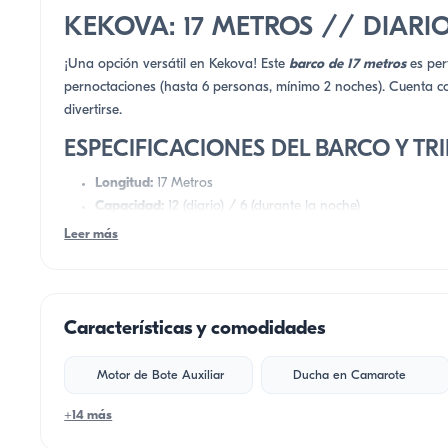
KEKOVA: 17 METROS // DIAR
¡Una opción versátil en Kekova! Este
barco de 17 metros
es per
pernoctaciones (hasta 6 personas, mínimo 2 noches). Cuenta c
divertirse.
ESPECIFICACIONES DEL BARCO Y TR
Longitud:
17 Metros
Capacidad:
12 (diario) / 6 (durante la noche)
Cabañas:
3 Cabañas
Leer más
A/C:
✅ Disponible (3 Horas/Día)
Equipo total:
2 empleados (incluidos)
👨‍✈️ 1 Capitán
Características y comodidades
🧑‍✈️ 1 marinero
📅 OPCIONES DE PROGRAMA
Motor de Bote Auxiliar
Ducha en Camarote
☀️ Programa diario:
+14 más
• Entrada: 10:00 / Salida: 15:30 (2 bahías visitadas)