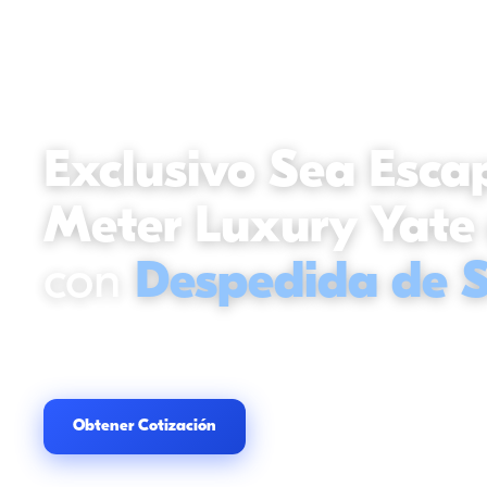
DESPEDIDA DE SOLTERA EN YATE
Exclusivo Sea Esca
Meter Luxury Yate
con
Despedida de S
12
Persona
· Kaş
·
El alquiler incluye capitan y tripulacion.
Obtener Cotización