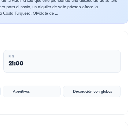
le de tu vida! Ya sea que esté planeando una despedida de soltero
ro para el novio, un alquiler de yate privado ofrece la
a Costa Turquesa. Olvídate de ...
FIN
21:00
Aperitivos
Decoración con globos