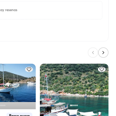
ay resenas
6
Kaş, Antalya
Ka