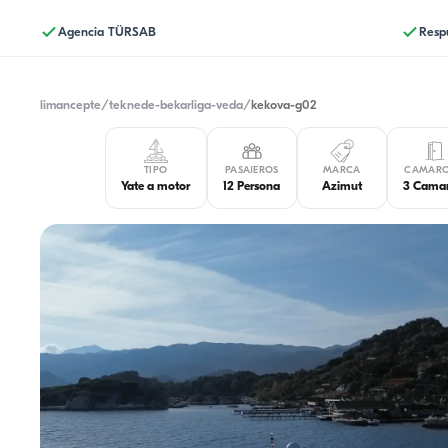
Agencia TÜRSAB
Resp
limancepte
/
teknede-bekarliga-veda
/
kekova-g02
TIPO
PASAJEROS
MARCA
CAMARO
Yate a motor
12 Persona
Azimut
3 Cama