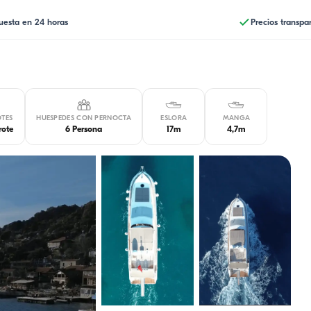
uesta en 24 horas
Precios transpa
TES
HUESPEDES CON PERNOCTA
ESLORA
MANGA
rote
6 Persona
17m
4,7m