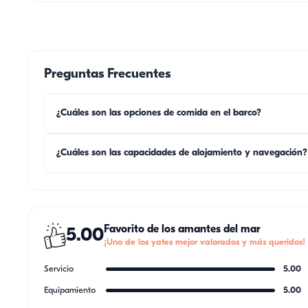
🌙 Programa nocturno:
• Entrada: 13:00 / Salida: 10:00 (mínimo 2 noches)
JUGUETES Y PRECIO
Preguntas Frecuentes
🌊 Equipo:
Sea Scooter, tabla de remo.
¿Cuáles son las opciones de comida en el barco?
¿Cuáles son las capacidades de alojamiento y navegación?
Favorito de los amantes del mar
5.00
¡Uno de los yates mejor valorados y más queridos!
Servicio
5.00
Equipamiento
5.00