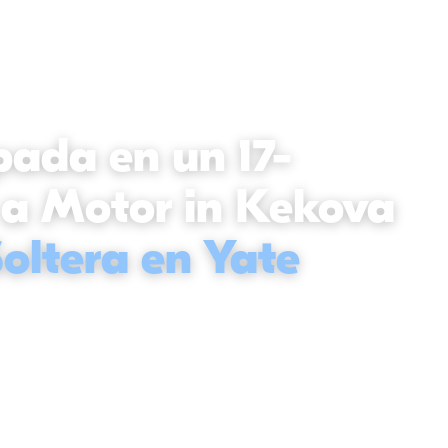
pada en un 17-
 a Motor in Kekova
oltera en Yate