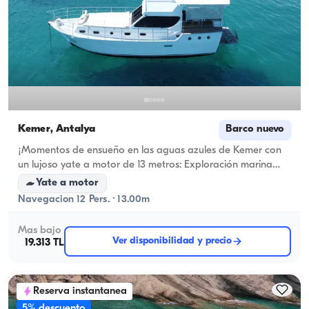
Kemer, Antalya
Barco nuevo
¡Momentos de ensueño en las aguas azules de Kemer con
un lujoso yate a motor de 13 metros: Exploración marina
exclusiva para 12 personas y ofertas de paquetes!
Yate a motor
Navegacion 12 Pers. · 13.00m
Mas bajo
Ver disponibilidad y precio
19.313 TL
Reserva instantanea
5% descuento