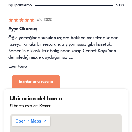
Equipamiento
5.00
·
dic 2025
Ayşe Okumuş
Öğle yemeğinde sunulan ızgara balık ve mezeler o kadar 
tazeydi ki, lüks bir restoranda yiyormuşuz gibi hissettik. 
Kemer''in o klasik kalabalığından kaçıp Cennet Koyu''nda 
demirlediğimizde duyduğumuz t…
Leer todo
Escribir una reseña
Ubicacion del barco
El barco esta en: Kemer