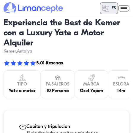
ES
Experiencia the Best de Kemer
con a Luxury Yate a Motor
Alquiler
Kemer
,Antalya
5.0
1
Resenas
TIPO
PASAJEROS
MARCA
ESLORA
Yate a motor
10 Persona
Özel Yapım
14m
Capitan y tripulacion