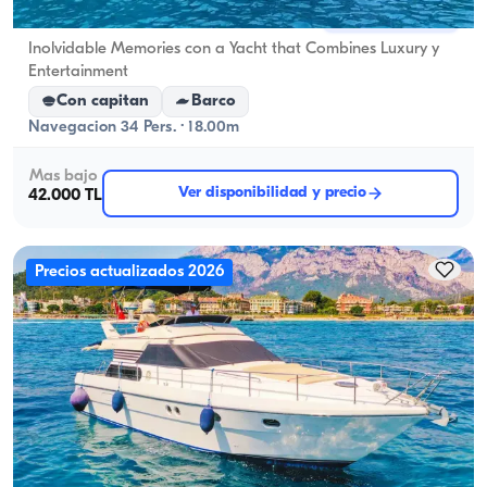
Kemer, Antalya
5.0
(
1
reseña
)
Inolvidable Memories con a Yacht that Combines Luxury y
Entertainment
Con capitan
Barco
Navegacion 34 Pers. · 18.00m
Mas bajo
Ver disponibilidad y precio
42.000 TL
Precios actualizados 2026