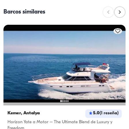
mientras que la capacidad de navegación es el 
Barcos similares
número máximo de pasajeros en excursiones 
diurnas. Para pernoctaciones, considere la 
capacidad de alojamiento; para alquileres diurnos se 
aplica la capacidad de navegación.
Kemer, Antalya
5.0
(
1
reseña
)
Horizon Yate a Motor – The Ultimate Blend de Luxury y
Freedom