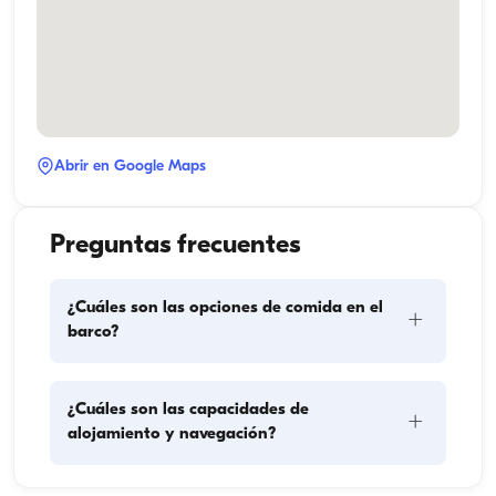
Abrir en Google Maps
Preguntas frecuentes
¿Cuáles son las opciones de comida en el
+
barco?
La planificación de las comidas en el barco implica 
¿Cuáles son las capacidades de
+
dos componentes principales: la compra de 
alojamiento y navegación?
provisiones y la preparación de los alimentos. Los 
huéspedes pueden encargarse de las compras o 
delegar esa tarea en la tripulación. La preparación 
La capacidad de alojamiento indica cuántas 