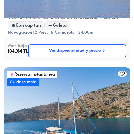
Marmaris, Muğla
Barco nuevo
Gulet 24m 6 cabinas 12 personas en Bozburun Marmaris
Con capitan
Goleta
Navegacion 12 Pers. · 6 Camarote · 24.00m
Mas bajo
Ver disponibilidad y precio
104.914 TL
Reserva instantanea
7% descuento