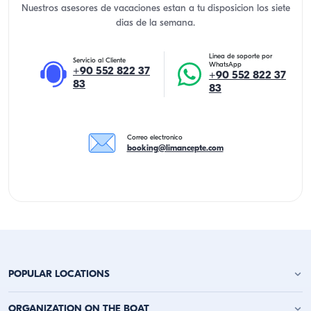
Nuestros asesores de vacaciones estan a tu disposicion los siete
dias de la semana.
Linea de soporte por
Servicio al Cliente
WhatsApp
+90 552 822 37
+90 552 822 37
83
83
Correo electronico
booking@limancepte.com
POPULAR LOCATIONS
Alquiler de Yates en Antalya
ORGANIZATION ON THE BOAT