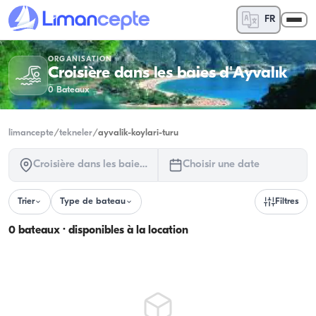
FR
ORGANISATION
Croisière dans les baies d'Ayvalık
0
Bateaux
limancepte
/
tekneler
/
ayvalik-koylari-turu
Croisière dans les baies d'Ayvalık
Choisir une date
Trier
Type de bateau
Filtres
0 bateaux · disponibles à la location