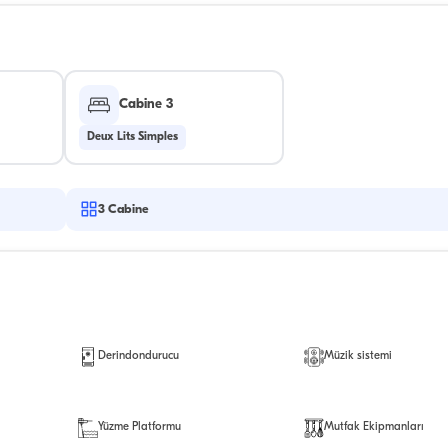
Cabine 3
Deux Lits Simples
3
Cabine
Derindondurucu
Müzik sistemi
Yüzme Platformu
Mutfak Ekipmanları