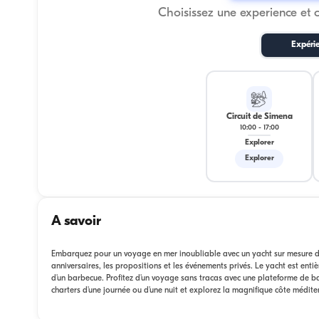
Choisissez une experience et 
Expéri
Circuit de Simena
10:00
-
17:00
Explorer
Explorer
A savoir
Embarquez pour un voyage en mer inoubliable avec un yacht sur mesure de 
anniversaires, les propositions et les événements privés. Le yacht est enti
d'un barbecue. Profitez d'un voyage sans tracas avec une plateforme de b
charters d'une journée ou d'une nuit et explorez la magnifique côte médi