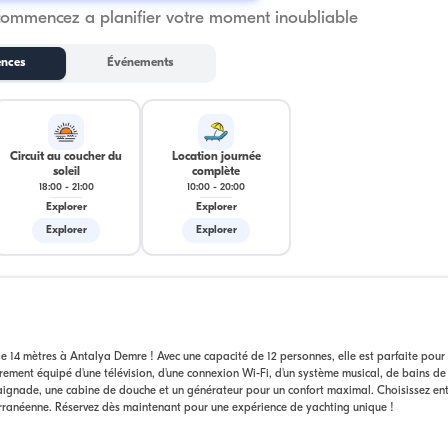
commencez a planifier votre moment inoubliable
ences
Événements
Circuit au coucher du
Location journée
soleil
complète
18:00
-
21:00
10:00
-
20:00
Explorer
Explorer
Explorer
Explorer
14 mètres à Antalya Demre ! Avec une capacité de 12 personnes, elle est parfaite pour 
èrement équipé d'une télévision, d'une connexion Wi-Fi, d'un système musical, de bains de 
aignade, une cabine de douche et un générateur pour un confort maximal. Choisissez en
terranéenne. Réservez dès maintenant pour une expérience de yachting unique !