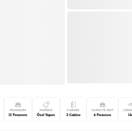
PASSAGERS
MARQUE
CABINES
CAPACITE NUIT
LONG
12 Personne
Özel Yapım
3 Cabine
6 Personne
1