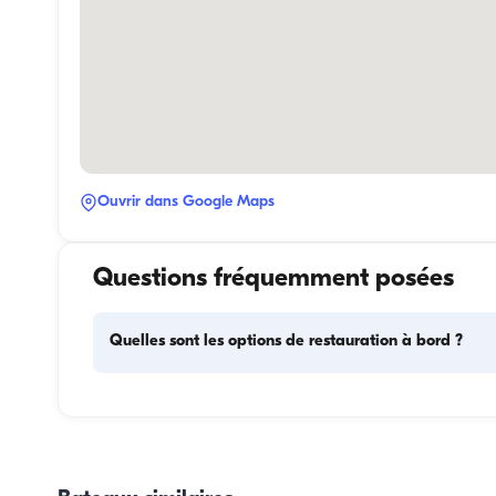
Ouvrir dans Google Maps
Questions fréquemment posées
Quelles sont les options de restauration à bord ?
La planification des repas à bord comprend deux élément
principaux : l'approvisionnement et la préparation des rep
Pour l'approvisionnement, les invités peuvent faire les cour
eux-mêmes ou confier cette tâche à l'équipage. La prépara