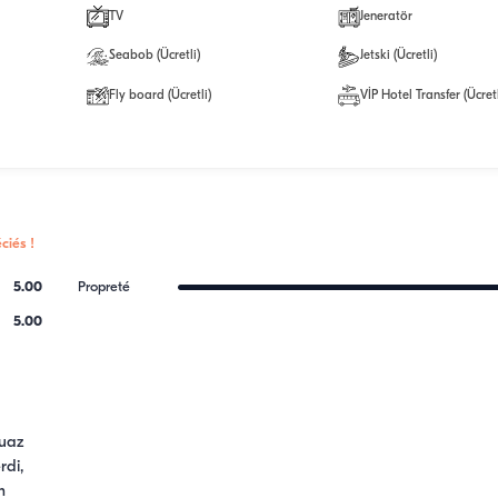
TV
Jeneratör
Seabob (Ücretli)
Jetski (Ücretli)
Fly board (Ücretli)
VİP Hotel Transfer (Ücretl
ciés !
5.00
Propreté
5.00
uaz 
di, 
 