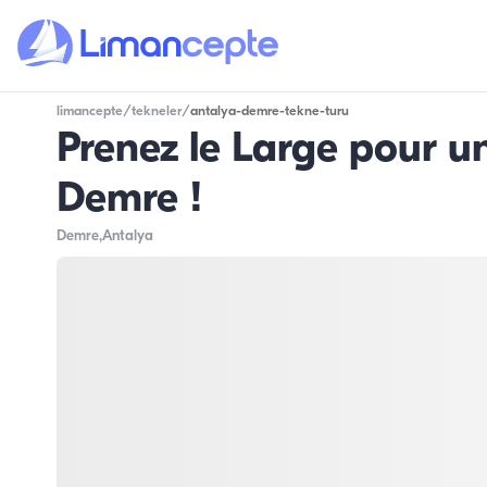
limancepte
/
tekneler
/
antalya-demre-tekne-turu
Prenez le Large pour u
Demre !
Demre
,Antalya