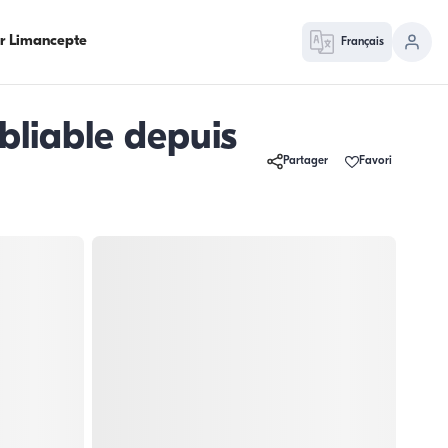
ur Limancepte
Français
bliable depuis
Partager
Favori