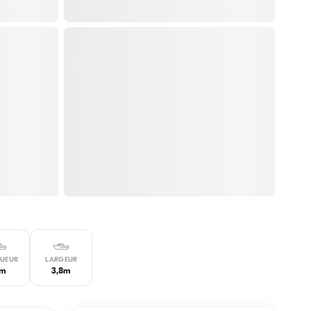
UEUR
LARGEUR
4m
3,8m