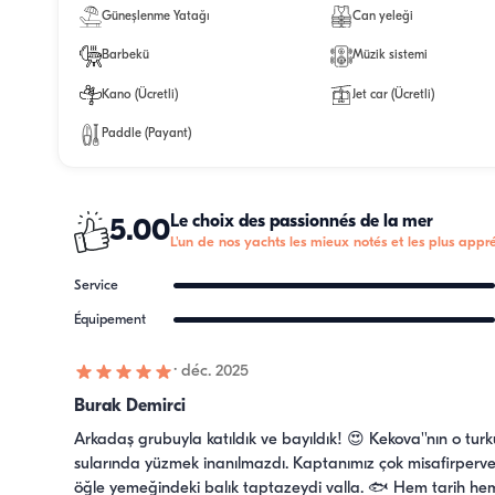
Güneşlenme Yatağı
Can yeleği
Barbekü
Müzik sistemi
Kano (Ücretli)
Jet car (Ücretli)
Paddle (Payant)
Le choix des passionnés de la mer
5.00
L'un de nos yachts les mieux notés et les plus appré
Service
Équipement
·
déc. 2025
Burak Demirci
Arkadaş grubuyla katıldık ve bayıldık! 😍 Kekova''nın o turk
sularında yüzmek inanılmazdı. Kaptanımız çok misafirperver
öğle yemeğindeki balık taptazeydi valla. 🐟 Hem tarih hem