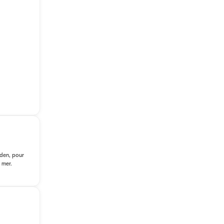
üden, pour
 mer.