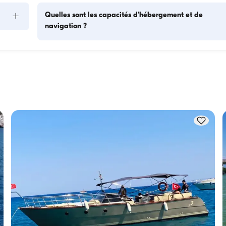
+
Quelles sont les capacités d'hébergement et de
navigation ?
s 
La capacité d'hébergement indique combien de personnes 
as. 
bateau peut accueillir pour la nuit, tandis que la capacité de 
ses 
navigation correspond au nombre maximum de passagers l
tion 
des excursions à la journée. Pour les nuitées, tenez compte d
capacité d'hébergement ; pour les locations à la journée, la 
capacité de navigation s'applique.