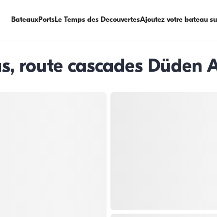
Bateaux
Ports
Le Temps des Decouvertes
Ajoutez votre bateau s
as, route cascades Düden 