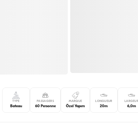
TYPE
PASSAGERS
MARQUE
LONGUEUR
LARGEU
Bateau
60 Personne
Özel Yapım
20m
6,0m