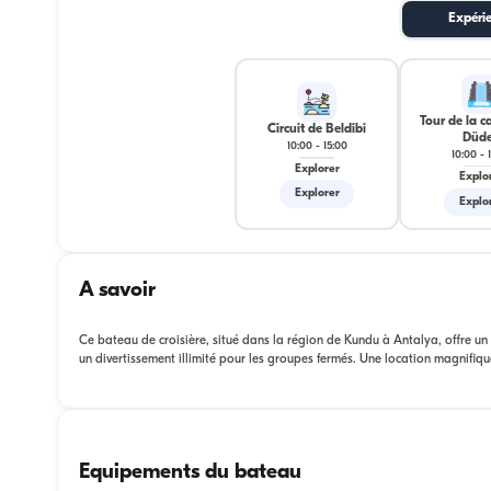
Expéri
Tour de la c
Circuit de Beldibi
Düd
10:00
-
15:00
10:00
-
Explorer
Explo
Explorer
Explo
A savoir
Ce bateau de croisière, situé dans la région de Kundu à Antalya, offre un 
un divertissement illimité pour les groupes fermés. Une location magnifique 
Equipements du bateau