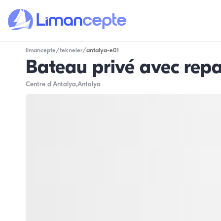
limancepte
/
tekneler
/
antalya-e01
Bateau privé avec rep
Centre d'Antalya
,Antalya