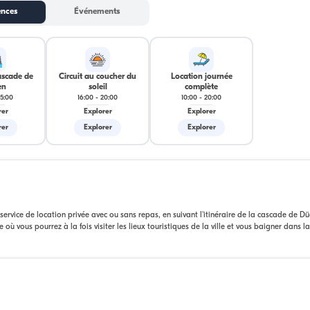
ences
Événements
ascade de
Circuit au coucher du
Location journée
en
soleil
complète
15:00
16:00
-
20:00
10:00
-
20:00
rer
Explorer
Explorer
rer
Explorer
Explorer
service de location privée avec ou sans repas, en suivant l'itinéraire de la cascade de D
où vous pourrez à la fois visiter les lieux touristiques de la ville et vous baigner dans la