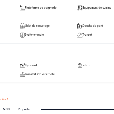
Plateforme de baignade
Équipement de cuisine
Gilet de sauvetage
Douche de pont
Système audio
Transat
Flyboard
Jet car
Transfert VIP vers l'hôtel
ciés !
5.00
Propreté