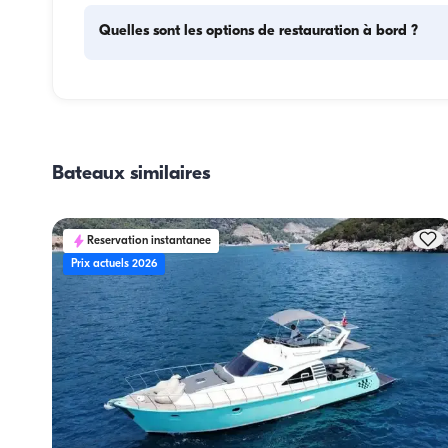
Quelles sont les options de restauration à bord ?
La planification des repas à bord comprend deux élément
principaux : l'approvisionnement et la préparation des rep
Pour l'approvisionnement, les invités peuvent faire les cour
eux-mêmes ou confier cette tâche à l'équipage. La prépara
Bateaux similaires
des repas est assurée par l'équipage.
Reservation instantanee
Prix actuels 2026