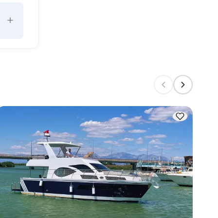
+
un 
ors 
e la 