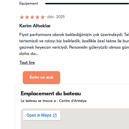
Équipement
·
déc. 2025
Kerim Altıoklar
Fiyat performans olarak beklediğimizin çok üzerindeydi. Te
tertemizdi ve rotayı biz belirledik, özellikle özel tekne ile bur
gezmek heyecan vericiydi. Personelin güleryüzlü olması gün
daha da…
Tout lire
Écrire un avis
Emplacement du bateau
Le bateau se trouve a : Centre d'Antalya