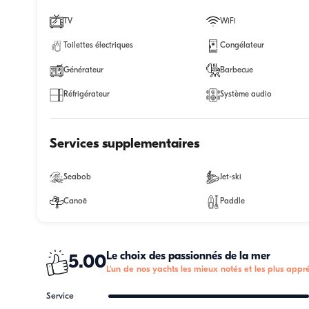
TV
WiFi
Toilettes électriques
Congélateur
Générateur
Barbecue
Réfrigérateur
Système audio
Services supplementaires
Seabob
Jet-ski
Canoë
Paddle
Le choix des passionnés de la mer
5.00
L'un de nos yachts les mieux notés et les plus appré
Service