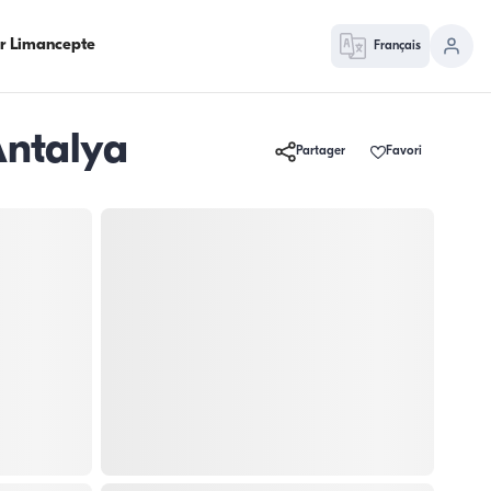
ur Limancepte
Français
Antalya
Partager
Favori