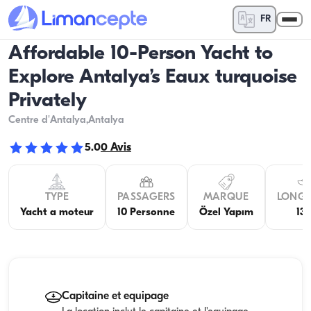
FR
Affordable 10-Person Yacht to
Explore Antalya’s Eaux turquoise
Privately
Centre d'Antalya
,Antalya
5.0
0
Avis
TYPE
PASSAGERS
MARQUE
LONG
Yacht a moteur
10 Personne
Özel Yapım
13
Capitaine et equipage