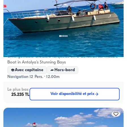
Centre d'Antalya, Antalya
5.0
(
1
avis
)
Unforgettable Croisière turquoise on a Construit sur mesure
Boat in Antalya’s Stunning Bays
Avec capitaine
Hors-bord
Navigation 12 Pers. · 12.00m
Le plus bas
Voir disponibilité et prix
25.235 TL