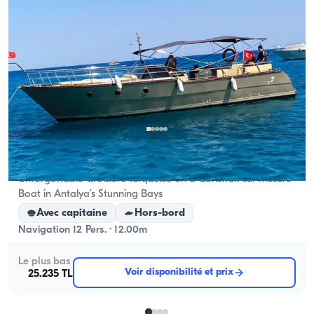
Centre d'Antalya, Antalya
5.0
(
1
avis
)
Unforgettable Croisière turquoise on a Construit sur mesure
Boat in Antalya’s Stunning Bays
Avec capitaine
Hors-bord
Navigation 12 Pers. · 12.00m
Le plus bas
Voir disponibilité et prix
25.235 TL