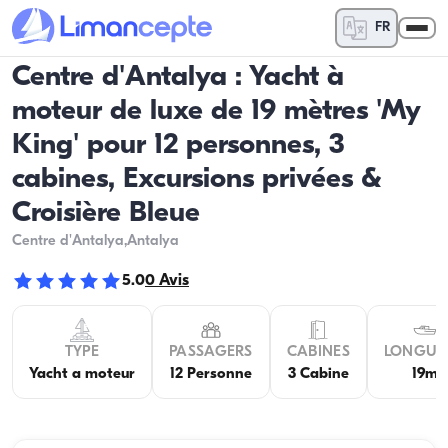
FR
Centre d'Antalya : Yacht à
moteur de luxe de 19 mètres 'My
King' pour 12 personnes, 3
cabines, Excursions privées &
Croisière Bleue
Centre d'Antalya
,Antalya
5.0
0
Avis
TYPE
PASSAGERS
CABINES
LONGUE
Yacht a moteur
12 Personne
3 Cabine
19m