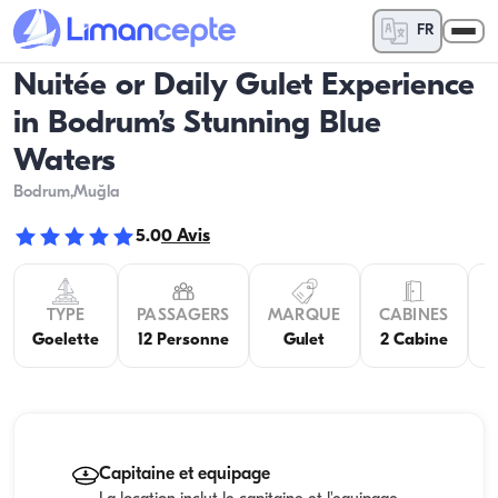
FR
Nuitée or Daily Gulet Experience
in Bodrum’s Stunning Blue
Waters
Bodrum
,Muğla
5.0
0
Avis
TYPE
PASSAGERS
MARQUE
CABINES
C
Goelette
12 Personne
Gulet
2 Cabine
Capitaine et equipage