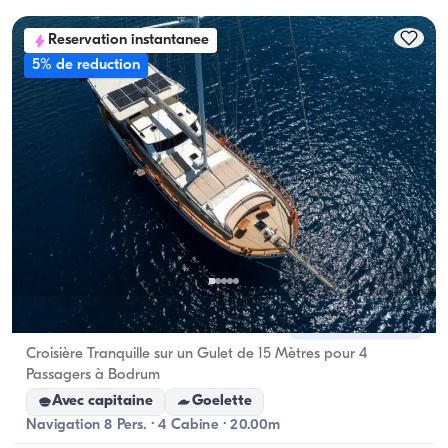
capacité d'hébergement ; pour les locations à la 
Reservation instantanee
journée, la capacité de navigation s'applique.
5% de reduction
Bodrum, Muğla
Nouveau bateau
Croisière Tranquille sur un Gulet de 15 Mètres pour 4
Passagers à Bodrum
Avec capitaine
Goelette
Navigation 8 Pers. · 4 Cabine · 20.00m