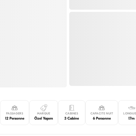
PASSAGERS
MARQUE
CABINES
CAPACITE NUIT
LONGUE
12 Personne
Özel Yapım
3 Cabine
6 Personne
17m