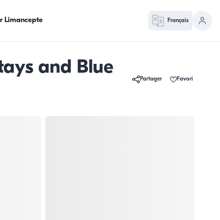
ur Limancepte
Français
tays and Blue
Partager
Favori