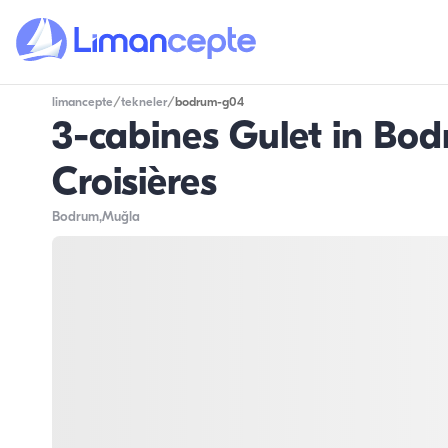
limancepte
/
tekneler
/
bodrum-g04
3-cabines Gulet in Bod
Croisières
Bodrum
,Muğla