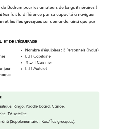
 de Bodrum pour les amateurs de longs itinéraires !
ètres
fait la différence par sa capacité à naviguer
n et les îles grecques
sur demande, ainsi que par
U ET DE L'ÉQUIPAGE
Nombre d'équipiers :
3 Personnels (Inclus)
nes
👨‍✈️ 1 Capitaine
👨‍🍳 1 Cuisinier
r jour
🧑‍✈️ 1 Matelot
chaque
E
utique, Ringo, Paddle board, Canoë.
mité, TV satellite.
önü (Supplémentaire : Kaş/Îles grecques).