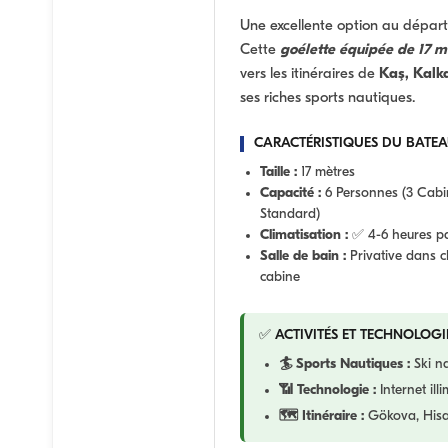
Une excellente option au départ
Cette
goélette équipée de 17 m
vers les itinéraires de
Kaş, Kalka
ses riches sports nautiques.
CARACTÉRISTIQUES DU BATEA
Taille :
17 mètres
Capacité :
6 Personnes (3 Cabi
Standard)
Climatisation :
✅ 4-6 heures pa
Salle de bain :
Privative dans 
cabine
✅ ACTIVITÉS ET TECHNOLOGI
🏄 Sports Nautiques :
Ski na
📶 Technologie :
Internet illi
🗺️ Itinéraire :
Gökova, Hisar