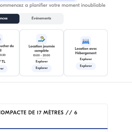
commencez a planifier votre moment inoubliable
ences
Événements
oucher du
Location journée
Location avec
l
complète
Hébergement
0:30
10:00
-
20:00
Explorer
 TL
Explorer
Explorer
Explorer
rer
OMPACTE DE 17 MÈTRES // 6