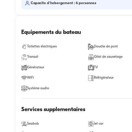
Capacite d'hebergement : 6 personnes
Equipements du bateau
Toilettes électriques
Douche de pont
Transat
Gilet de sauvetage
Générateur
TV
WiFi
Réfrigérateur
Système audio
Services supplementaires
Seabob
Jet car