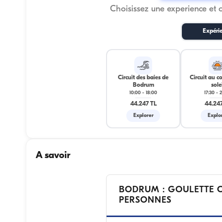
Choisissez une experience et 
Expéri
Circuit des baies de
Circuit au c
Bodrum
solei
10:00
-
18:00
17:30
-
2
44.247 TL
44.247
Explorer
Explo
A savoir
BODRUM : GOULETTE C
PERSONNES