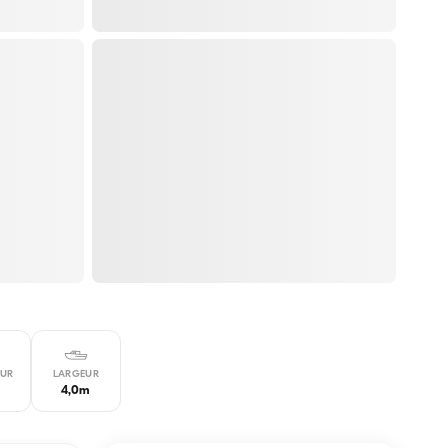
UR
LARGEUR
4,0m