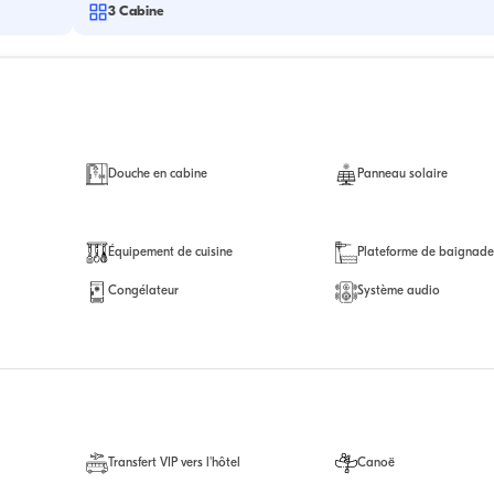
3
Cabine
Douche en cabine
Panneau solaire
Équipement de cuisine
Plateforme de baignad
Congélateur
Système audio
Transfert VIP vers l'hôtel
Canoë