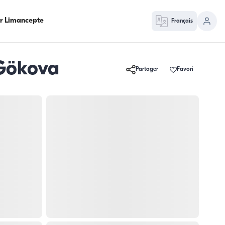
ur Limancepte
Français
 Gökova
Partager
Favori