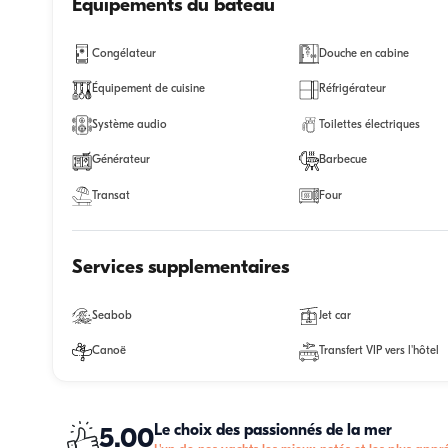
Equipements du bateau
Congélateur
Douche en cabine
Équipement de cuisine
Réfrigérateur
Système audio
Toilettes électriques
Générateur
Barbecue
Transat
Four
Services supplementaires
Seabob
Jet car
Canoë
Transfert VIP vers l'hôtel
Le choix des passionnés de la mer
5.00