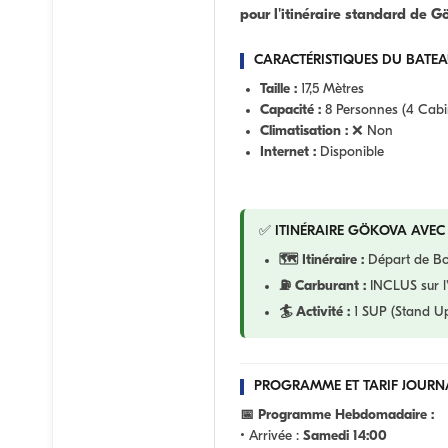
pour l'itinéraire standard de G
CARACTÉRISTIQUES DU BATEA
Taille :
17,5 Mètres
Capacité :
8 Personnes (4 Cabi
Climatisation :
❌ Non
Internet :
Disponible
✅ ITINÉRAIRE GÖKOVA AVEC
🗺️ Itinéraire :
Départ de B
⛽ Carburant :
INCLUS sur l'
🏄 Activité :
1 SUP (Stand Up
PROGRAMME ET TARIF JOURN
📅 Programme Hebdomadaire :
• Arrivée :
Samedi 14:00