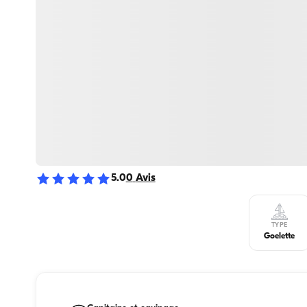
5.0
0
Avis
TYPE
Goelette