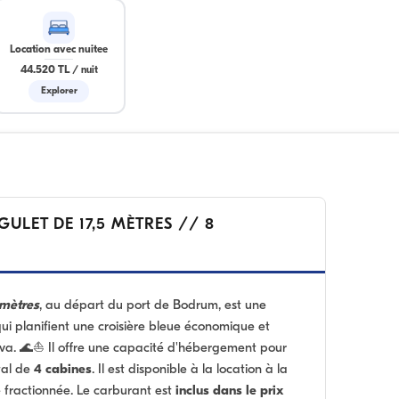
Location avec nuitee
44.520 TL
/
nuit
Explorer
ULET DE 17,5 MÈTRES // 8
 mètres
, au départ du port de Bodrum, est une
ui planifient une croisière bleue économique et
va. 🌊⛵ Il offre une capacité d'hébergement pour
tal de
4 cabines
. Il est disponible à la location à la
 fractionnée. Le carburant est
inclus dans le prix