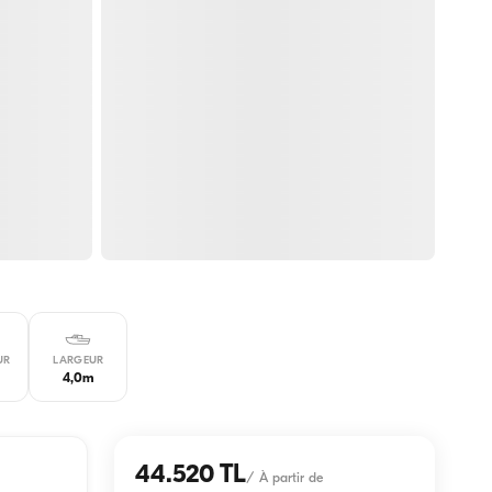
UR
LARGEUR
4,0m
44.520 TL
/
À partir de