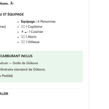
ökova.
🏝️
U ET ÉQUIPAGE
Équipage :
4 Personnes
nes)
👨‍✈️ 1 Capitaine
👨‍🍳 1 Cuisinier
🧑‍✈️ 1 Marin
👩‍✈️ 1 Hôtesse
 CARBURANT INCLUS
odrum – Golfe de Gökova
itinéraire standard de Gökova.
 Paddle)
ALIER