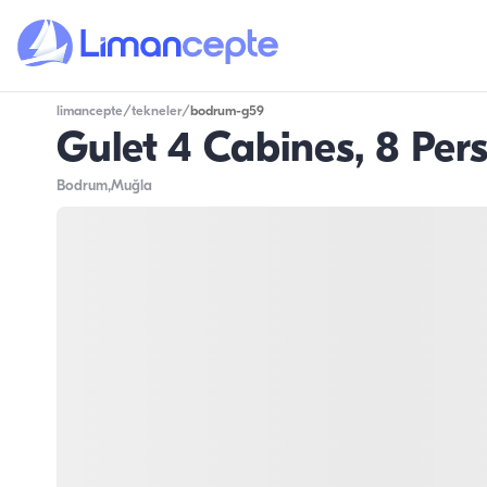
limancepte
/
tekneler
/
bodrum-g59
Gulet 4 Cabines, 8 Per
Bodrum
,Muğla