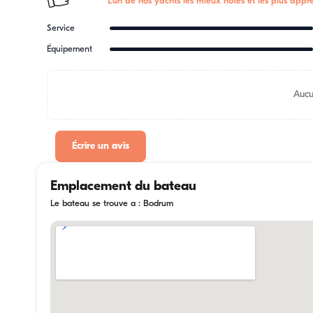
L'un de nos yachts les mieux notés et les plus appré
Service
Équipement
Aucu
Écrire un avis
Emplacement du bateau
Le bateau se trouve a : Bodrum