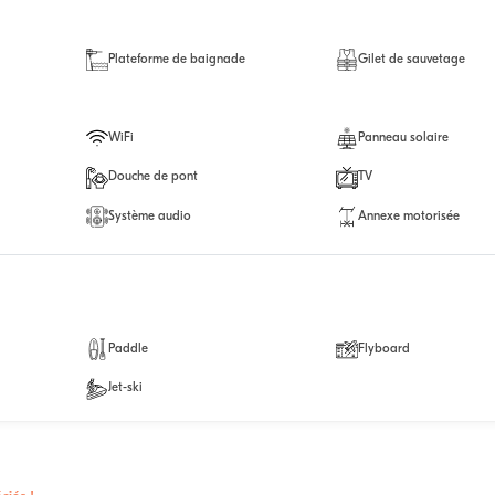
Plateforme de baignade
Gilet de sauvetage
WiFi
Panneau solaire
Douche de pont
TV
Système audio
Annexe motorisée
Paddle
Flyboard
Jet-ski