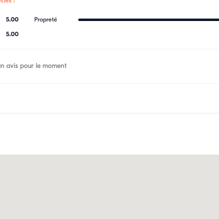
ciés !
5.00
Propreté
5.00
n avis pour le moment