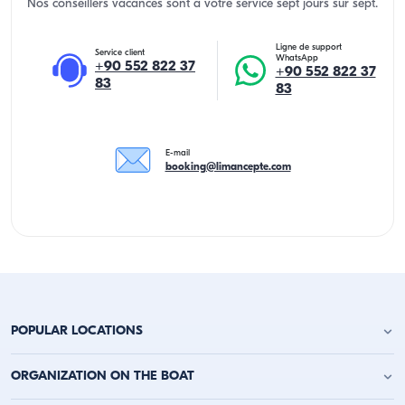
Nos conseillers vacances sont a votre service sept jours sur sept.
Ligne de support
Service client
WhatsApp
+90 552 822 37
+90 552 822 37
83
83
E-mail
booking@limancepte.com
POPULAR LOCATIONS
Location de yacht à Antalya
ORGANIZATION ON THE BOAT
Location de yacht à Alanya