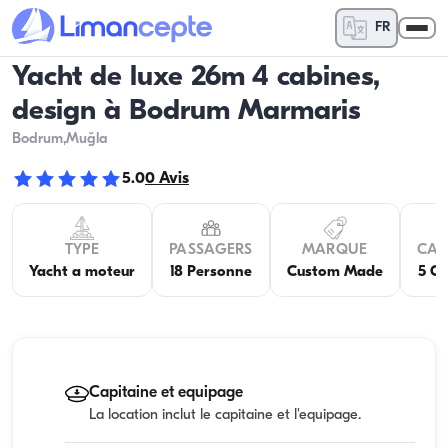
FR
Yacht de luxe 26m 4 cabines,
design à Bodrum Marmaris
Bodrum
,Muğla
5.0
0
Avis
TYPE
PASSAGERS
MARQUE
CAB
Yacht a moteur
18 Personne
Custom Made
5 C
Capitaine et equipage
La location inclut le capitaine et l'equipage.