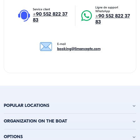
Ligne de support
Service client
WhatsApp
+90 552 822 37
+90 552 822 37
83
83
E-mail
booking@limancepte.com
POPULAR LOCATIONS
Location de yacht à Antalya
ORGANIZATION ON THE BOAT
Location de yacht à Alanya
Location de yacht à Kemer
Fête d'anniversaire sur le yacht
OPTIONS
Location de yacht à Kaş