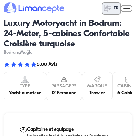
FR
Luxury Motoryacht in Bodrum:
24-Meter, 5-cabines Confortable
Croisière turquoise
Bodrum
,Muğla
5.0
0
Avis
TYPE
PASSAGERS
MARQUE
CABINE
Yacht a moteur
12 Personne
Trawler
6 Cabin
Capitaine et equipage