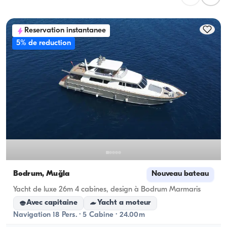
à la journée. Pour les nuitées, tenez compte de la 
capacité d'hébergement ; pour les locations à la 
Reservation instantanee
journée, la capacité de navigation s'applique.
5% de reduction
Bodrum, Muğla
Nouveau bateau
Yacht de luxe 26m 4 cabines, design à Bodrum Marmaris
Avec capitaine
Yacht a moteur
Navigation 18 Pers. · 5 Cabine · 24.00m