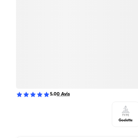
5.0
0
Avis
TYPE
Goelette