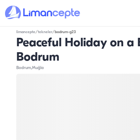
limancepte
/
tekneler
/
bodrum-g23
Peaceful Holiday on a 
Bodrum
Bodrum
,Muğla