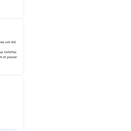
nes ont été
ux toilettes
um et passer