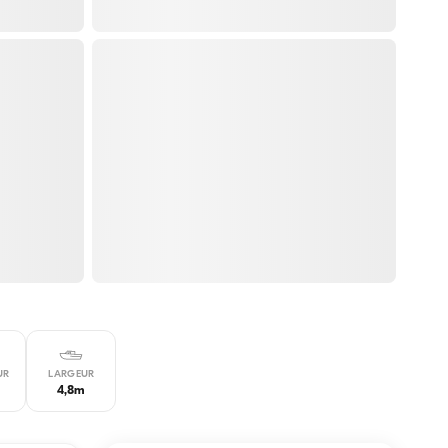
UR
LARGEUR
4,8m