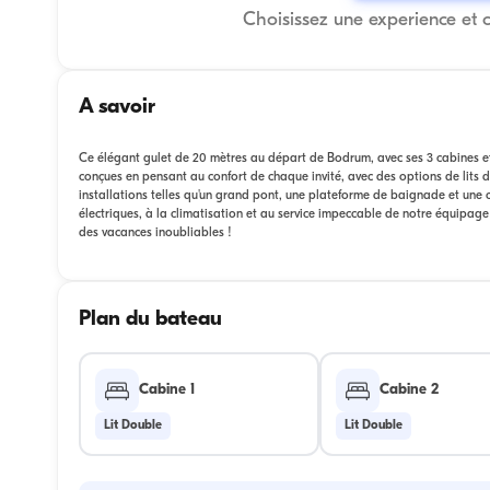
Choisissez une experience et 
A savoir
Ce élégant gulet de 20 mètres au départ de Bodrum, avec ses 3 cabines et 
conçues en pensant au confort de chaque invité, avec des options de lits 
installations telles qu'un grand pont, une plateforme de baignade et une c
électriques, à la climatisation et au service impeccable de notre équipag
des vacances inoubliables !
Plan du bateau
Cabine 1
Cabine 2
Lit Double
Lit Double