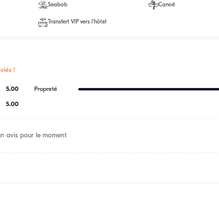
Seabob
Canoë
Transfert VIP vers l'hôtel
ciés !
5.00
Propreté
5.00
n avis pour le moment