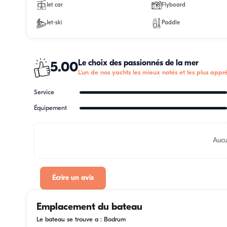
Jet car
Flyboard
Jet-ski
Paddle
Le choix des passionnés de la mer
5.00
L'un de nos yachts les mieux notés et les plus appré
Service
Équipement
Aucu
Écrire un avis
Emplacement du bateau
Le bateau se trouve a : Bodrum