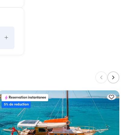
+
un 
ors 
e la 
Reservation instantanee
5% de reduction