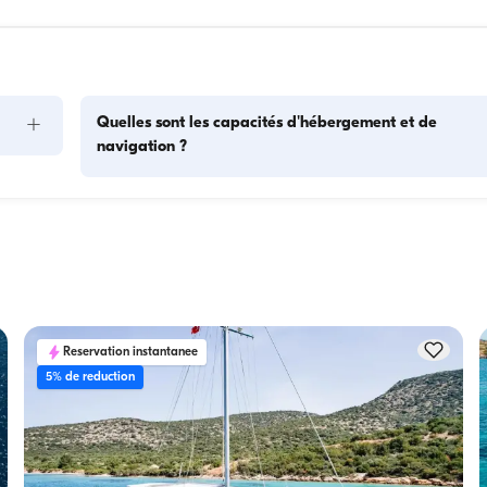
+
Quelles sont les capacités d'hébergement et de
navigation ?
s 
La capacité d'hébergement indique combien de personnes 
as. 
bateau peut accueillir pour la nuit, tandis que la capacité de 
ses 
navigation correspond au nombre maximum de passagers l
tion 
des excursions à la journée. Pour les nuitées, tenez compte d
capacité d'hébergement ; pour les locations à la journée, la 
capacité de navigation s'applique.
Reservation instantanee
5% de reduction