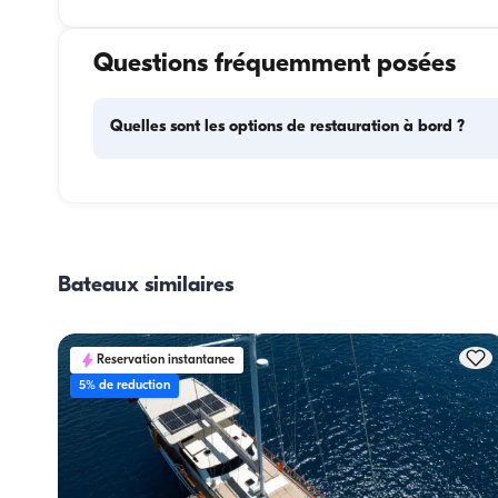
Questions fréquemment posées
Quelles sont les options de restauration à bord ?
La planification des repas à bord comprend deux élément
principaux : l'approvisionnement et la préparation des rep
Pour l'approvisionnement, les invités peuvent faire les cour
eux-mêmes ou confier cette tâche à l'équipage. La prépara
Bateaux similaires
des repas est assurée par l'équipage.
Reservation instantanee
5% de reduction