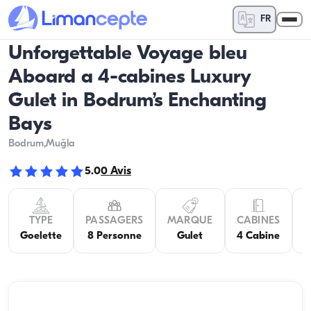
FR
Unforgettable Voyage bleu
Aboard a 4-cabines Luxury
Gulet in Bodrum’s Enchanting
Bays
Bodrum
,Muğla
5.0
0
Avis
TYPE
PASSAGERS
MARQUE
CABINES
C
Goelette
8 Personne
Gulet
4 Cabine