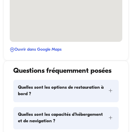
Ouvrir dans Google Maps
Questions fréquemment posées
Quelles sont les options de restauration à
+
bord ?
La planification des repas à bord comprend deux 
Quelles sont les capacités d'hébergement
+
éléments principaux : l'approvisionnement et la 
et de navigation ?
préparation des repas. Pour l'approvisionnement, les 
invités peuvent faire les courses eux-mêmes ou 