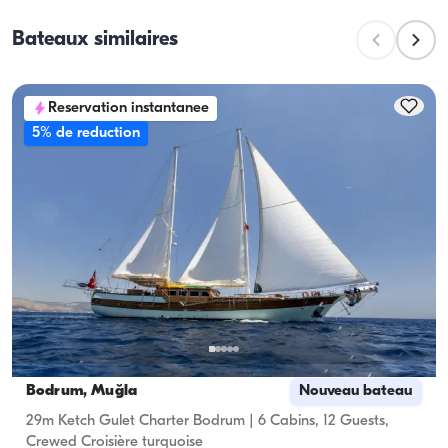
tandis que la capacité de navigation correspond au 
Bateaux similaires
nombre maximum de passagers lors des excursions 
à la journée. Pour les nuitées, tenez compte de la 
capacité d'hébergement ; pour les locations à la 
Reservation instantanee
journée, la capacité de navigation s'applique.
5% de reduction
Bodrum, Muğla
Nouveau bateau
29m Ketch Gulet Charter Bodrum | 6 Cabins, 12 Guests,
Crewed Croisière turquoise