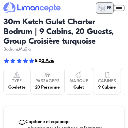
FR
30m Ketch Gulet Charter
Bodrum | 9 Cabins, 20 Guests,
Group Croisière turquoise
Bodrum
,Muğla
5.0
0
Avis
TYPE
PASSAGERS
MARQUE
CABINES
Goelette
20 Personne
Gulet
9 Cabine
Capitaine et equipage