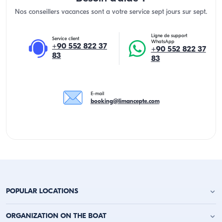
Nos conseillers vacances sont a votre service sept jours sur sept.
Ligne de support
Service client
WhatsApp
+90 552 822 37
+90 552 822 37
83
83
E-mail
booking@limancepte.com
POPULAR LOCATIONS
Location de yacht à Antalya
ORGANIZATION ON THE BOAT