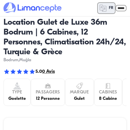
FR
Location Gulet de Luxe 36m
Bodrum | 6 Cabines, 12
Personnes, Climatisation 24h/24,
Turquie & Grèce
Bodrum
,Muğla
5.0
0
Avis
TYPE
PASSAGERS
MARQUE
CABINES
C
Goelette
12 Personne
Gulet
8 Cabine