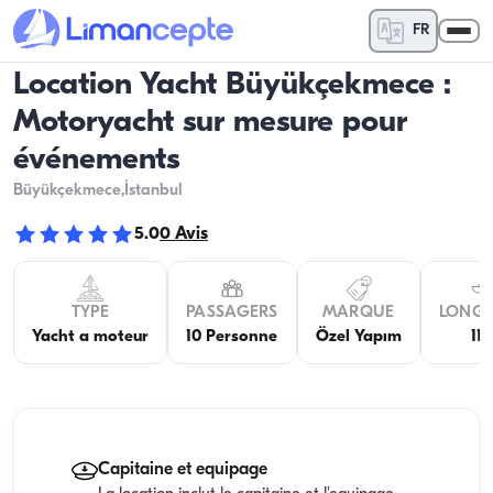
FR
Location Yacht Büyükçekmece :
Motoryacht sur mesure pour
événements
Büyükçekmece
,İstanbul
5.0
0
Avis
TYPE
PASSAGERS
MARQUE
LONG
Yacht a moteur
10 Personne
Özel Yapım
11
Capitaine et equipage