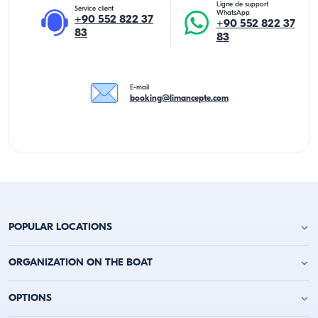
Ligne de support
Service client
WhatsApp
+90 552 822 37
+90 552 822 37
83
83
E-mail
booking@limancepte.com
POPULAR LOCATIONS
Location de yacht à Antalya
ORGANIZATION ON THE BOAT
Location de yacht à Alanya
Location de yacht à Kemer
Fête d'anniversaire sur le yacht
OPTIONS
Location de yacht à Kaş
Enterrement de vie de garçon sur un bateau
Location de yacht à Kalkan