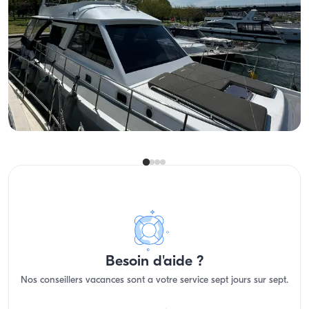
Eminönü, İstanbul
Nouveau bateau
Louez un yacht à Eminönü et profitez du Bosphore !
Avec capitaine
Yacht a moteur
Navigation 12 Pers. · 15.00m
Le plus bas
Voir disponibilité et prix
3.750 TL
Besoin d'aide ?
Nos conseillers vacances sont a votre service sept jours sur sept.