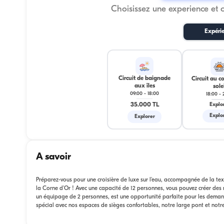
Choisissez une experience et 
Expéri
Circuit de baignade
Circuit au c
aux îles
solei
09:00
-
18:00
18:00
-
35.000 TL
Explo
Explo
Explorer
A savoir
Préparez-vous pour une croisière de luxe sur l'eau, accompagnée de la tex
la Corne d'Or ! Avec une capacité de 12 personnes, vous pouvez créer des
un équipage de 2 personnes, est une opportunité parfaite pour les demande
spécial avec nos espaces de sièges confortables, notre large pont et notre