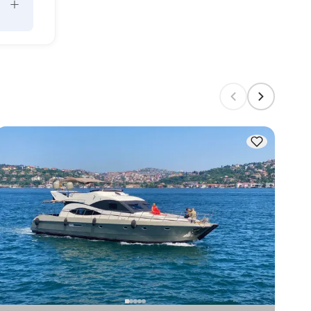
+
un 
ors 
e la 