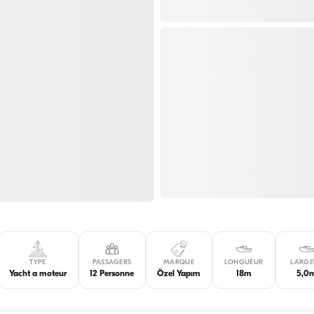
TYPE
PASSAGERS
MARQUE
LONGUEUR
LARGE
Yacht a moteur
12 Personne
Özel Yapım
18m
5,0