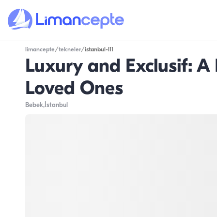
limancepte
/
tekneler
/
istanbul-l11
Luxury and Exclusif: A 
Loved Ones
Bebek
,İstanbul