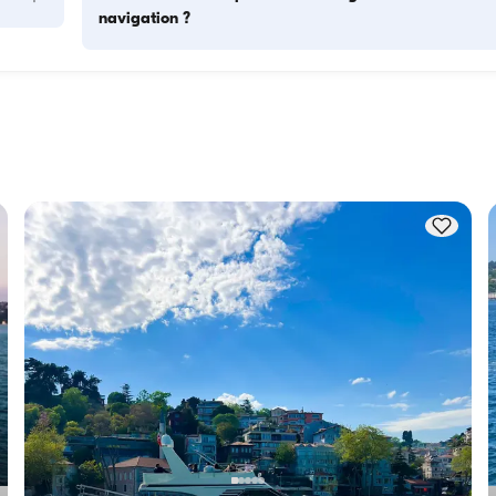
navigation ?
s 
La capacité d'hébergement indique combien de personnes 
as. 
bateau peut accueillir pour la nuit, tandis que la capacité de 
ses 
navigation correspond au nombre maximum de passagers l
tion 
des excursions à la journée. Pour les nuitées, tenez compte d
capacité d'hébergement ; pour les locations à la journée, la 
capacité de navigation s'applique.