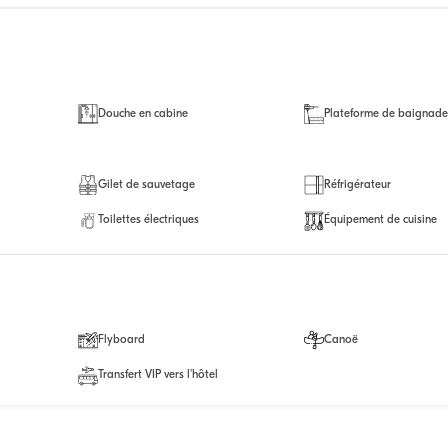
Douche en cabine
Plateforme de baignad
Gilet de sauvetage
Réfrigérateur
Toilettes électriques
Équipement de cuisine
Flyboard
Canoë
Transfert VIP vers l'hôtel