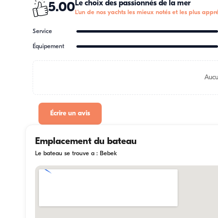
Le choix des passionnés de la mer
5.00
L'un de nos yachts les mieux notés et les plus appré
Service
Équipement
Aucu
Écrire un avis
Emplacement du bateau
Le bateau se trouve a : Bebek