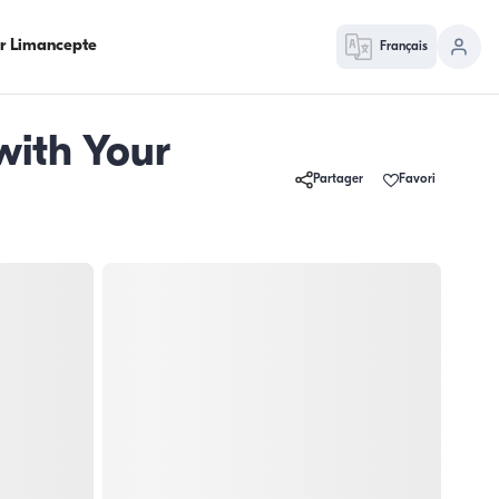
ur Limancepte
Français
 with Your
Partager
Favori