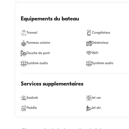
Equipements du bateau
Transat
Congélateur
Panneau solaire
Générateur
Douche de pont
WiFi
Système audio
Système audio
Services supplementaires
Seabob
Jet car
Paddle
Jet-ski