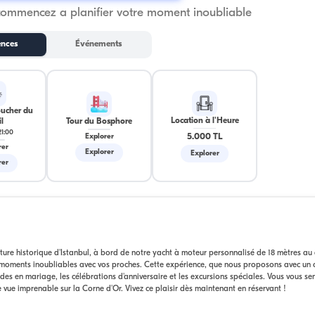
commencez a planifier votre moment inoubliable
ences
Événements
oucher du
Location à l'Heure
l
Tour du Bosphore
21:00
5.000 TL
Explorer
rer
Explorer
Explorer
rer
ture historique d'Istanbul, à bord de notre yacht à moteur personnalisé de 18 mètres au
 moments inoubliables avec vos proches. Cette expérience, que nous proposons avec un 
s en mariage, les célébrations d'anniversaire et les excursions spéciales. Vous vous sen
 vue imprenable sur la Corne d'Or. Vivez ce plaisir dès maintenant en réservant !