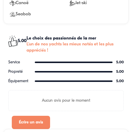
Canoë
Jet-ski
Seabob
Le choix des passionnés de la mer
5.00
L'un de nos yachts les mieux notés et les plus
appréciés !
Service
5.00
Propreté
5.00
Équipement
5.00
Aucun avis pour le moment
Écrire un avis