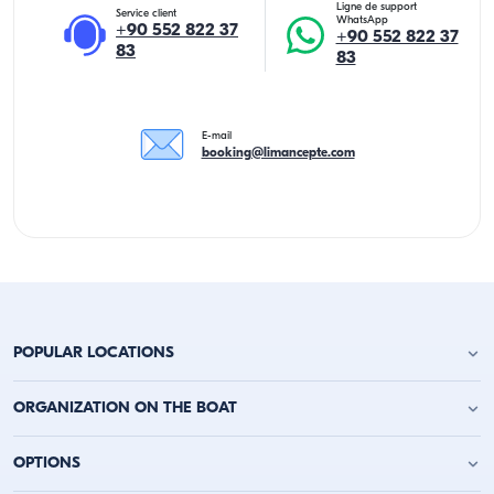
Ligne de support
Service client
WhatsApp
+90 552 822 37
+90 552 822 37
83
83
E-mail
booking@limancepte.com
POPULAR LOCATIONS
Location de yacht à Antalya
ORGANIZATION ON THE BOAT
Location de yacht à Alanya
Location de yacht à Kemer
Fête d'anniversaire sur le yacht
OPTIONS
Location de yacht à Kaş
Enterrement de vie de garçon sur un bateau
Location de yacht à Kalkan