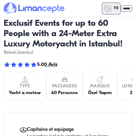
FR
Exclusif Events for up to 60
People with a 24-Meter Extra
Luxury Motoryacht in Istanbul!
Bebek
,İstanbul
5.0
0
Avis
TYPE
PASSAGERS
MARQUE
LONG
Yacht a moteur
60 Personne
Özel Yapım
2
Capitaine et equipage