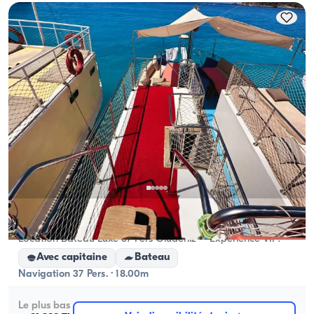
capacité d'hébergement ; pour les locations à la 
journée, la capacité de navigation s'applique.
Ölüdeniz, Muğla
Nouveau bateau
Location Bateau Luxe 37 Pers Ölüdeniz – Expérience VIP!
Avec capitaine
Bateau
Navigation 37 Pers. · 18.00m
Le plus bas