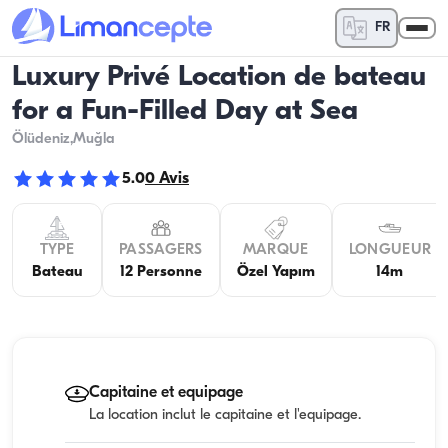
FR
Luxury Privé Location de bateau
for a Fun-Filled Day at Sea
Ölüdeniz
,Muğla
5.0
0
Avis
TYPE
PASSAGERS
MARQUE
LONGUEUR
Bateau
12 Personne
Özel Yapım
14m
Capitaine et equipage
La location inclut le capitaine et l'equipage.