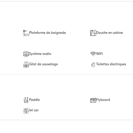
Plateforme de baignade
Douche en cabine
Système audio
WiFi
Gilet de sauvetage
Toilettes électriques
Paddle
Flyboard
Jet car