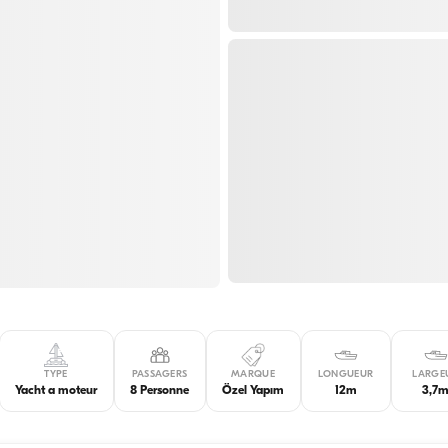
TYPE
PASSAGERS
MARQUE
LONGUEUR
LARGE
Yacht a moteur
8 Personne
Özel Yapım
12m
3,7