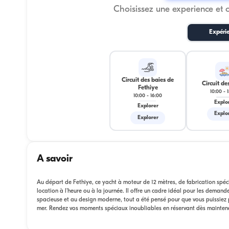
Choisissez une experience et 
Expéri
Circuit des baies de
Circuit des
Fethiye
10:00
-
10:00
-
16:00
Explo
Explorer
Explo
Explorer
A savoir
Au départ de Fethiye, ce yacht à moteur de 12 mètres, de fabrication spéci
location à l'heure ou à la journée. Il offre un cadre idéal pour les demande
spacieuse et au design moderne, tout a été pensé pour que vous puissiez pr
mer. Rendez vos moments spéciaux inoubliables en réservant dès mainten