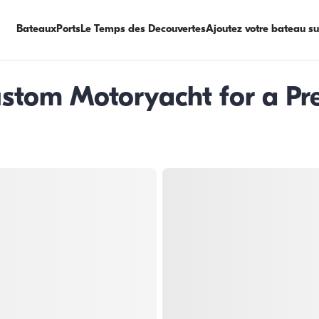
Bateaux
Ports
Le Temps des Decouvertes
Ajoutez votre bateau s
ustom Motoryacht for a P