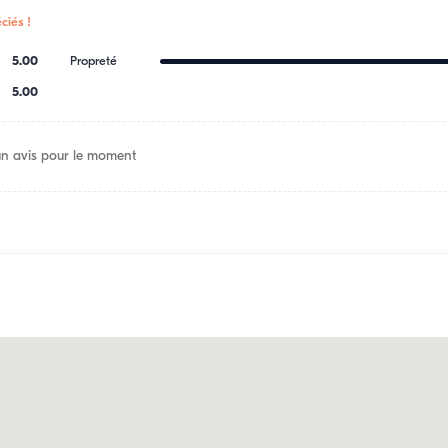
ciés !
5.00
Propreté
5.00
n avis pour le moment