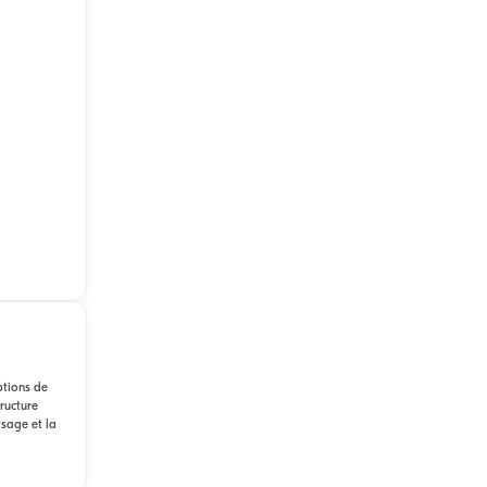
ptions de
tructure
ysage et la