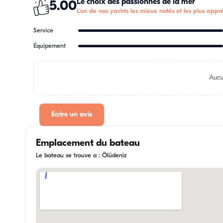
Le choix des passionnés de la mer
5.00
L'un de nos yachts les mieux notés et les plus appré
Service
Équipement
Aucu
Écrire un avis
Emplacement du bateau
Le bateau se trouve a : Ölüdeniz