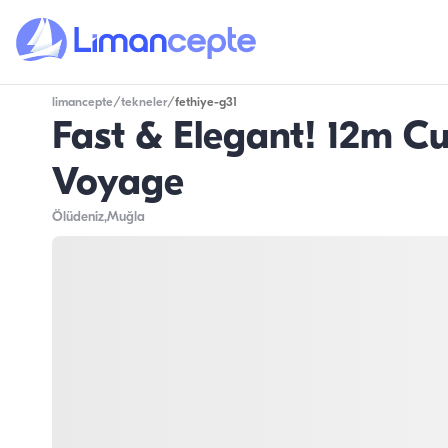
limancepte
/
tekneler
/
fethiye-g31
Fast & Elegant! 12m C
Voyage
Ölüdeniz
,Muğla