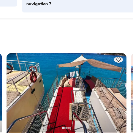
navigation ?
s 
La capacité d'hébergement indique combien de personnes 
as. 
bateau peut accueillir pour la nuit, tandis que la capacité de 
ses 
navigation correspond au nombre maximum de passagers l
tion 
des excursions à la journée. Pour les nuitées, tenez compte d
capacité d'hébergement ; pour les locations à la journée, la 
capacité de navigation s'applique.