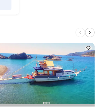
+
un 
ors 
e la 