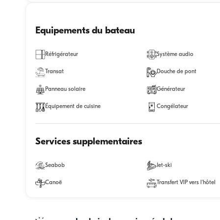
Equipements du bateau
Réfrigérateur
Système audio
Transat
Douche de pont
Panneau solaire
Générateur
Équipement de cuisine
Congélateur
Services supplementaires
Seabob
Jet-ski
Canoë
Transfert VIP vers l'hôtel