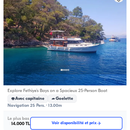
Fethiye, Muğla
Nouveau bateau
Explore Fethiye’s Bays on a Spacieux 25-Person Boat
Avec capitaine
Goelette
Navigation 25 Pers. · 13.00m
Le plus bas
Voir disponibilité et prix
14.000 TL