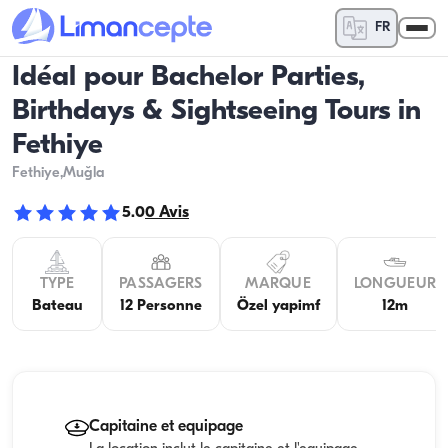
FR
Idéal pour Bachelor Parties,
Birthdays & Sightseeing Tours in
Fethiye
Fethiye
,Muğla
5.0
0
Avis
TYPE
PASSAGERS
MARQUE
LONGUEUR
Bateau
12 Personne
Özel yapimf
12m
Capitaine et equipage