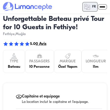
FR
Unforgettable Bateau privé Tour
for 10 Guests in Fethiye!
Fethiye
,Muğla
5.0
0
Avis
TYPE
PASSAGERS
MARQUE
LONGUEUR
Bateau
10 Personne
Özel Yapım
11m
Capitaine et equipage
La location inclut le capitaine et l'equipage.