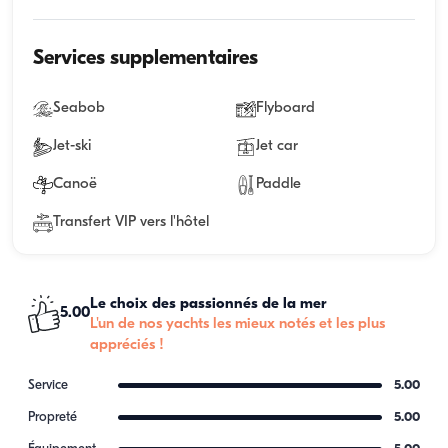
Services supplementaires
Seabob
Flyboard
Jet-ski
Jet car
Canoë
Paddle
Transfert VIP vers l'hôtel
Le choix des passionnés de la mer
5.00
L'un de nos yachts les mieux notés et les plus
appréciés !
Service
5.00
Propreté
5.00