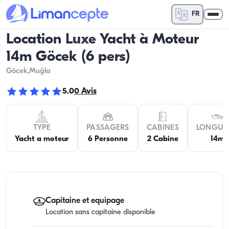
FR
Location Luxe Yacht à Moteur
14m Göcek (6 pers)
Göcek
,Muğla
5.0
0
Avis
TYPE
PASSAGERS
CABINES
LONGUE
Yacht a moteur
6 Personne
2 Cabine
14m
Capitaine et equipage
Location sans capitaine disponible