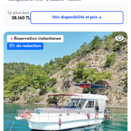
Le plus bas
Voir disponibilité et prix
38.160 TL
Reservation instantanee
5% de reduction
Göcek, Muğla
Nouveau bateau
10-Person Capacity, Crew-On-Board & Fuel-Included