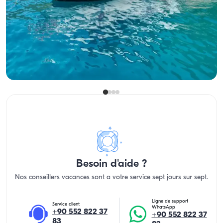
Location de yacht
Avec capitaine
Bateau
Navigation 10 Pers. · 3 Cabine · 12.00m
Le plus bas
Voir disponibilité et prix
24.000 TL
Besoin d'aide ?
Nos conseillers vacances sont a votre service sept jours sur sept.
Ligne de support
Service client
WhatsApp
+90 552 822 37
+90 552 822 37
83