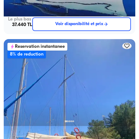
Navigation 8 Pers. · 4 Cabine · 14.00m
Le plus bas
Voir disponibilité et prix
37.440 TL
Reservation instantanee
8% de reduction
Göcek, Muğla
Nouveau bateau