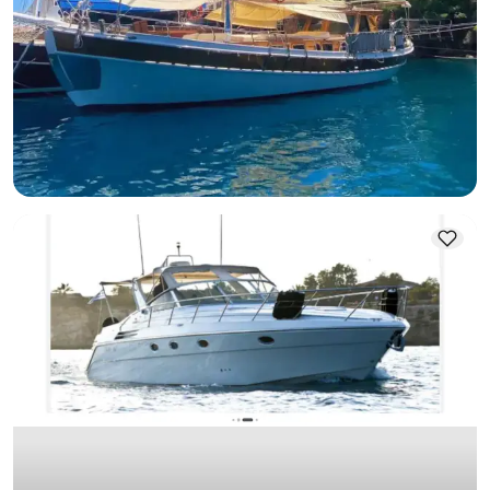
Louez notre yacht de luxe de 16m pour explorer la beauté
de Göcek
Avec capitaine
Goelette
Navigation 6 Pers. · 3 Cabine · 16.00m
Le plus bas
Voir disponibilité et prix
36.000 TL