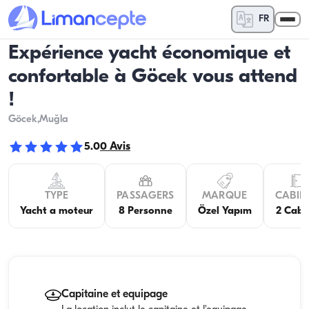
FR
Expérience yacht économique et
confortable à Göcek vous attend
!
Göcek
,Muğla
5.0
0
Avis
TYPE
PASSAGERS
MARQUE
CABIN
Yacht a moteur
8 Personne
Özel Yapım
2 Cabi
Capitaine et equipage