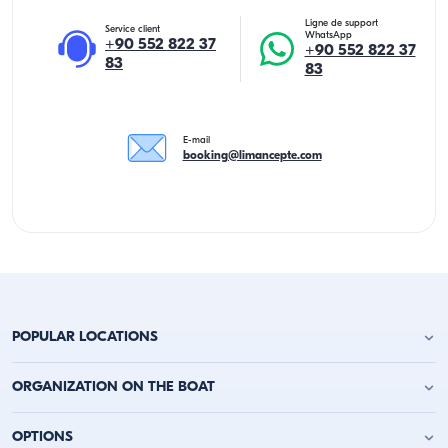
Ligne de support
Service client
WhatsApp
+90 552 822 37
+90 552 822 37
83
83
E-mail
booking@limancepte.com
POPULAR LOCATIONS
Location de yacht à Antalya
ORGANIZATION ON THE BOAT
Location de yacht à Alanya
Location de yacht à Kemer
Fête d'anniversaire sur le yacht
OPTIONS
Location de yacht à Kaş