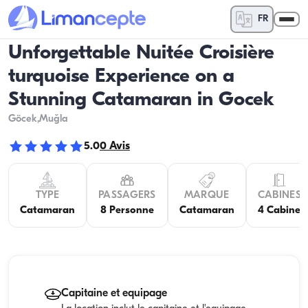
FR
Unforgettable Nuitée Croisière
turquoise Experience on a
Stunning Catamaran in Gocek
Göcek
,Muğla
5.0
0
Avis
TYPE
PASSAGERS
MARQUE
CABINES
Catamaran
8 Personne
Catamaran
4 Cabine
Capitaine et equipage