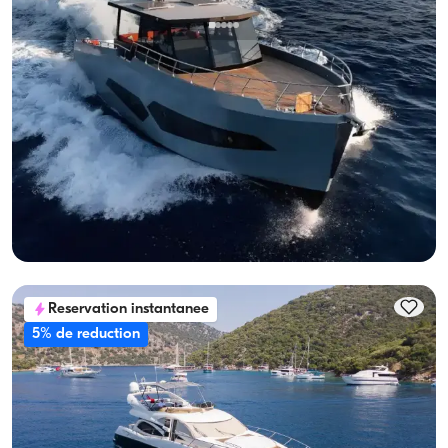
Göcek, Muğla
Nouveau bateau
Luxury 2-cabines Motoryacht – Idéal pour Special
Occasions
Avec capitaine
Yacht a moteur
Navigation 8 Pers. · 2 Cabine · 17.00m
Le plus bas
Voir disponibilité et prix
74.880 TL
Reservation instantanee
5% de reduction