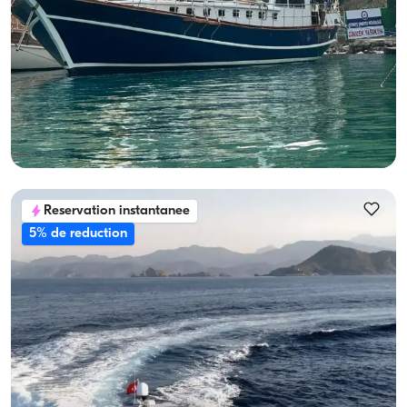
Göcek, Muğla
Nouveau bateau
Location Gulet Luxe 23m Göcek | Croisière Bleue 12 Pers
Avec capitaine
Goelette
Navigation 12 Pers. · 5 Cabine · 23.00m
Le plus bas
Voir disponibilité et prix
68.874 TL
Reservation instantanee
5% de reduction