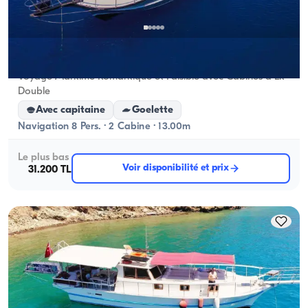
Göcek, Muğla
Nouveau bateau
Voyage Maritime Romantique et Paisible avec Cabines à Lit
Double
Avec capitaine
Goelette
Navigation 8 Pers. · 2 Cabine · 13.00m
Le plus bas
Voir disponibilité et prix
31.200 TL