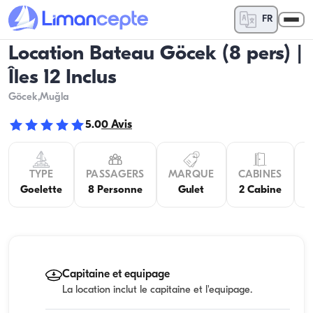
FR
Location Bateau Göcek (8 pers) |
Îles 12 Inclus
Göcek
,Muğla
5.0
0
Avis
TYPE
PASSAGERS
MARQUE
CABINES
C
Goelette
8 Personne
Gulet
2 Cabine
Capitaine et equipage
La location inclut le capitaine et l'equipage.