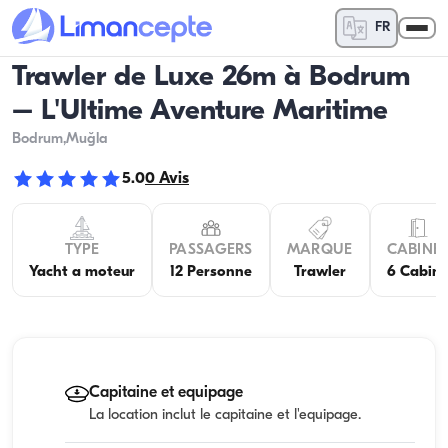
FR
Trawler de Luxe 26m à Bodrum
– L'Ultime Aventure Maritime
Bodrum
,Muğla
5.0
0
Avis
TYPE
PASSAGERS
MARQUE
CABINE
Yacht a moteur
12 Personne
Trawler
6 Cabin
Capitaine et equipage
La location inclut le capitaine et l'equipage.