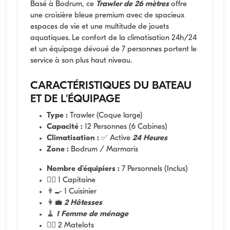
Basé à Bodrum, ce
Trawler de 26 mètres
offre
une croisière bleue premium avec de spacieux
espaces de vie et une multitude de jouets
aquatiques. Le confort de la climatisation 24h/24
et un équipage dévoué de 7 personnes portent le
service à son plus haut niveau.
CARACTÉRISTIQUES DU BATEAU
ET DE L'ÉQUIPAGE
Type :
Trawler (Coque large)
Capacité :
12 Personnes (6 Cabines)
Climatisation :
✅ Active
24 Heures
Zone :
Bodrum / Marmaris
Nombre d'équipiers :
7 Personnels (Inclus)
👨‍✈️ 1 Capitaine
👨‍🍳 1 Cuisinier
👩‍💼
2 Hôtesses
🧹
1 Femme de ménage
🧑‍✈️ 2 Matelots