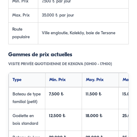
Min. Prix
7.500 ₺ par jour
Max. Prix
35.000 ₺ par jour
Route
Ville engloutie, Kaleköy, baie de Tersane
populaire
Gammes de prix actuelles
VISITE PRIVÉE QUOTIDIENNE DE KEKOVA (10H00 - 17H00)
Type
Min. Prix
Moy. Prix
Max. Pr
Bateau de type
7.500 ₺
11.500 ₺
15.000
familial (petit)
Goélette en
12.500 ₺
18.000 ₺
25.000
bois standard