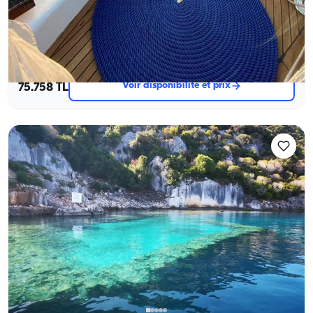
Anniversaire sur un Yacht
+2 forfaits de plus
Goelette
Navigation 12 Pers. · 6 Cabine · 22.00m
Le plus bas
Voir disponibilité et prix
75.758 TL