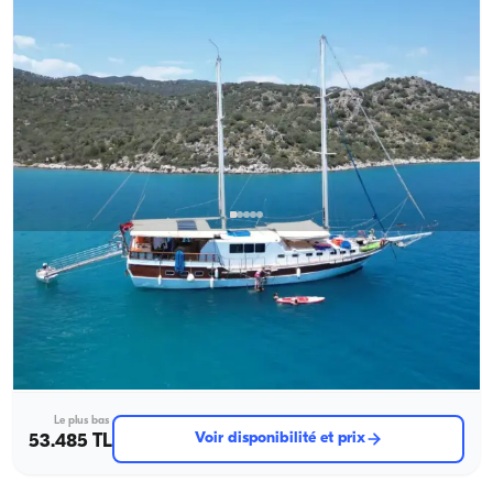
Kekova, Antalya
Nouveau bateau
Explore the Hidden Coves of Kekova with a 16-Person, 8-
cabines Gulet
Avec capitaine
Goelette
Navigation 16 Pers. · 8 Cabine · 23.00m
Le plus bas
Voir disponibilité et prix
53.485 TL