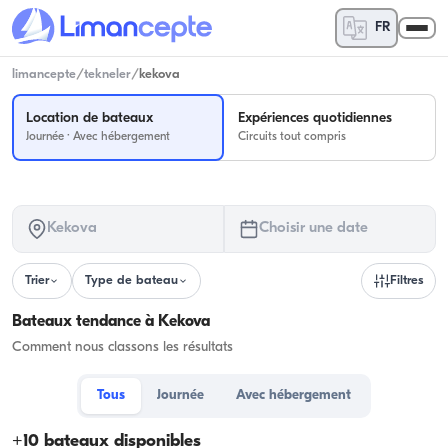
FR
limancepte
/
tekneler
/
kekova
Location de bateaux
Expériences quotidiennes
Journée · Avec hébergement
Circuits tout compris
Kekova
Choisir une date
Trier
Type de bateau
Filtres
Bateaux tendance à Kekova
Comment nous classons les résultats
Tous
Journée
Avec hébergement
+
10
bateaux disponibles