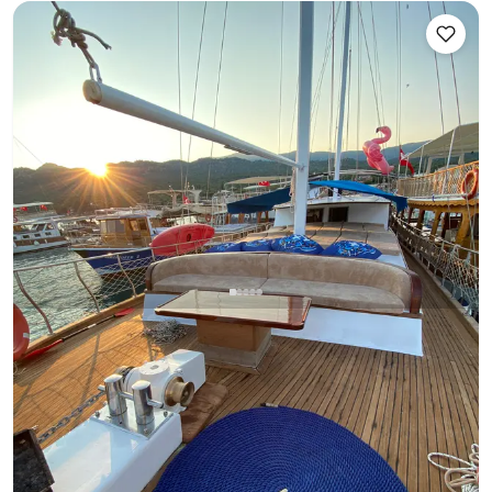
Kekova, Antalya
Nouveau bateau
Antalya Centre : Yacht de Luxe de 22 Mètres pour 12
Personnes, 6 Cabines, Excursions Privées & Croisières
Bleues
Enterrement de vie de jeune fille en yacht
Anniversaire de mariage sur un yacht