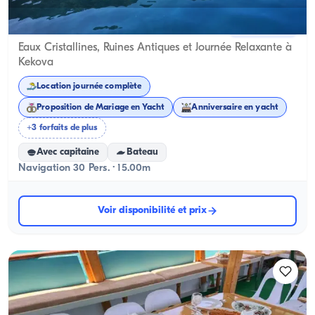
Kekova, Antalya
5.0
(
1
avis
)
Eaux Cristallines, Ruines Antiques et Journée Relaxante à
Kekova
Location journée complète
Proposition de Mariage en Yacht
Anniversaire en yacht
+3 forfaits de plus
Avec capitaine
Bateau
Navigation 30 Pers. · 15.00m
Voir disponibilité et prix