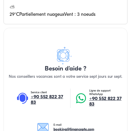
⛅
29
°C
Partiellement nuageux
Vent : 3 noeuds
Besoin d'aide ?
Nos conseillers vacances sont a votre service sept jours sur sept.
Ligne de support
Service client
WhatsApp
+90 552 822 37
+90 552 822 37
83
83
E-mail
booking@limancepte.com