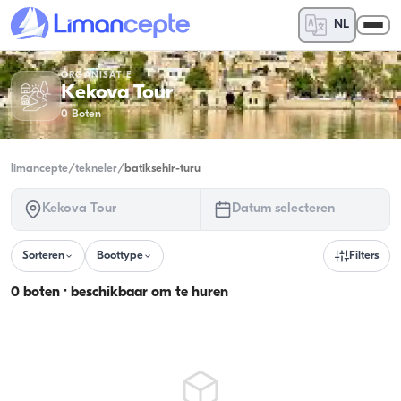
NL
ORGANISATIE
Kekova Tour
0
Boten
limancepte
/
tekneler
/
batiksehir-turu
Kekova Tour
Datum selecteren
Sorteren
Boottype
Filters
0 boten · beschikbaar om te huren