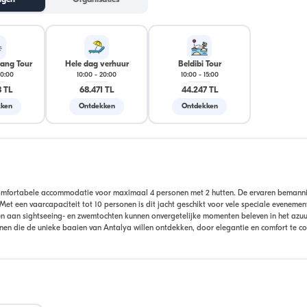
ngen
Organisaties
ang Tour
Hele dag verhuur
Beldibi Tour
0:00
10:00
-
20:00
10:00
-
15:00
 TL
68.471 TL
44.247 TL
ken
Ontdekken
Ontdekken
t comfortabele accommodatie voor maximaal 4 personen met 2 hutten. De ervaren bemann
Met een vaarcapaciteit tot 10 personen is dit jacht geschikt voor vele speciale evenemen
en aan sightseeing- en zwemtochten kunnen onvergetelijke momenten beleven in het azu
enen die de unieke baaien van Antalya willen ontdekken, door elegantie en comfort te c