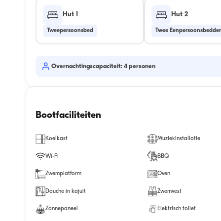
Hut 1
Hut 2
Tweepersoonsbed
Twee Eenpersoonsbedde
Overnachtingscapaciteit: 4 personen
Bootfaciliteiten
Koelkast
Muziekinstallatie
Wi-Fi
BBQ
Zwemplatform
Oven
Douche in kajuit
Zwemvest
Zonnepaneel
Elektrisch toilet