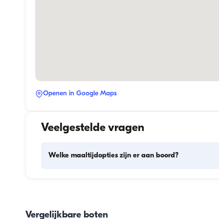
Openen in Google Maps
Veelgestelde vragen
Welke maaltijdopties zijn er aan boord?
De maaltijdplanning aan boord omvat twee hoofdonderde
het inslaan van proviand en de bereiding van de maaltijd
Gasten kunnen zelf de boodschappen doen of dit aan de 
Vergelijkbare boten
bemanning overlaten. De bereiding van de maaltijden wor