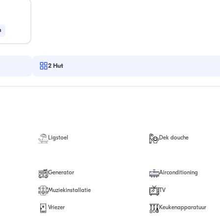
n
2
Hut
Ligstoel
Dek douche
Generator
Airconditioning
Muziekinstallatie
TV
Vriezer
Keukenapparatuur