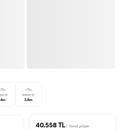
ENGTE
BREEDTE
14m
3,8m
40.558 TL
/
Vanaf prijzen