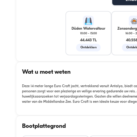
Ervari
Düden Watervaltour
Zonsonderg
10:00
-
15:00
16:00
-
2
44.443 TL
40.558
Ontdekken
Ontdek
Wat u moet weten
Deze 14 meter lange Euro Craft jacht, vertrekkend vanuit Antalya, bied
personen zorgt voor een plezierige en veilige ervaring gedurende uw reis. 
huwelijksaanzoeken tot verjaardagsvieringen. Gasten die willen deelnem
water van de Middellandse Zee. Euro Craft is een ideale keuze voor dieg
Bootplattegrond