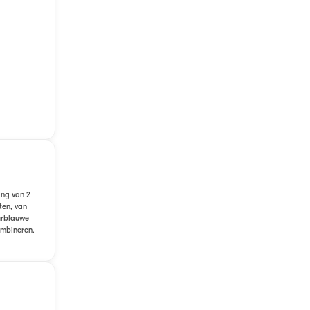
ing van 2
ten, van
urblauwe
ombineren.