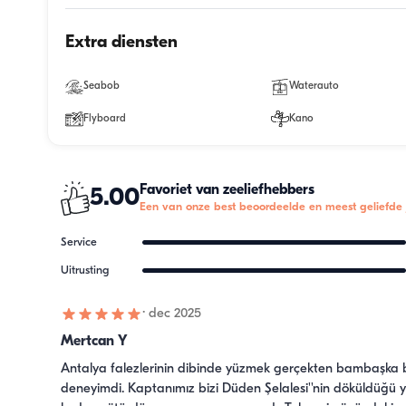
Extra diensten
Seabob
Waterauto
Flyboard
Kano
Favoriet van zeeliefhebbers
5.00
Een van onze best beoordeelde en meest geliefde 
Service
Uitrusting
·
dec 2025
Mertcan Y
Antalya falezlerinin dibinde yüzmek gerçekten bambaşka bi
deneyimdi. Kaptanımız bizi Düden Şelalesi''nin döküldüğü y