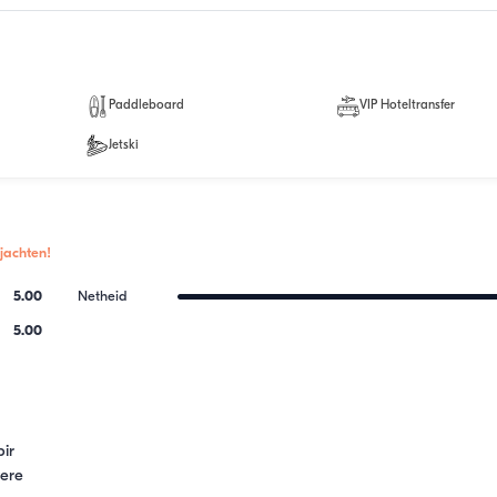
Paddleboard
VIP Hoteltransfer
Jetski
jachten!
5.00
Netheid
5.00
r 
ere 