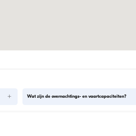
+
Wat zijn de overnachtings- en vaartcapaciteiten?
len: 
De overnachtingscapaciteit geeft aan hoeveel personen een
en. 
boot 's nachts kan herbergen, terwijl de vaartcapaciteit het 
maximum aantal passagiers tijdens dagtochten is. Bij 
dt 
overnachtingen geldt de overnachtingscapaciteit; bij daghu