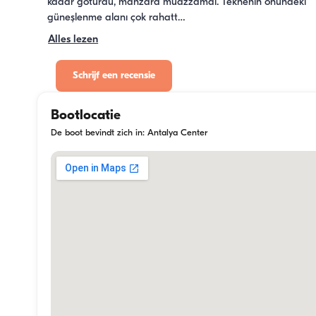
kadar götürdü, manzara muazzamdı. Teknenin önündeki 
güneşlenme alanı çok rahatt…
Alles lezen
Schrijf een recensie
Bootlocatie
De boot bevindt zich in: Antalya Center