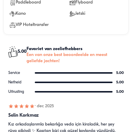
Paddleboard
Flyboard
Kano
Jetski
VIP Hoteltransfer
Favoriet van zeeliefhebbers
5.00
Een van onze best beoordeelde en meest
geliefde jachten!
Service
5.00
Netheid
5.00
Uitrusting
5.00
·
dec 2025
Selin Korkmaz
Kız arkadaşlarımla bekarlığa veda için kiraladık, her şey 
rüya gibiydi ✨ Kaptan bizi çok güzel koylarda yüzdürdü, 