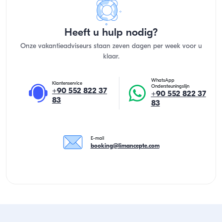
Heeft u hulp nodig?
Onze vakantieadviseurs staan zeven dagen per week voor u
klaar.
WhatsApp
Klantenservice
Ondersteuningslijn
+90 552 822 37
+90 552 822 37
83
83
E-mail
booking@limancepte.com