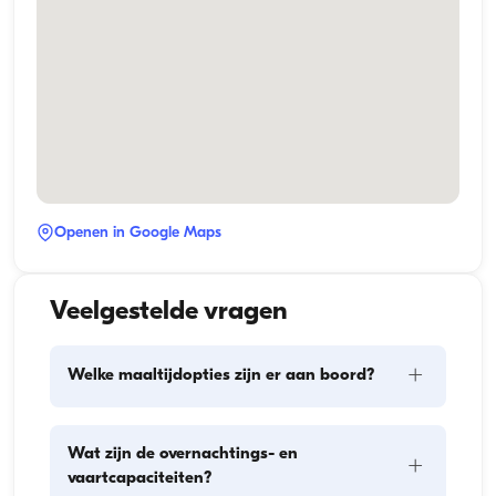
Openen in Google Maps
Veelgestelde vragen
+
Welke maaltijdopties zijn er aan boord?
De maaltijdplanning aan boord omvat twee 
Wat zijn de overnachtings- en
+
hoofdonderdelen: het inslaan van proviand en de 
vaartcapaciteiten?
bereiding van de maaltijden. Gasten kunnen zelf de 